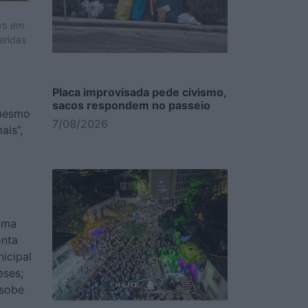
os em
eridas
Placa improvisada pede civismo,
sacos respondem no passeio
 mesmo
7/08/2026
ais”,
uma
onta
icipal
eses;
 sobe