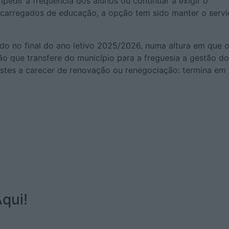
impedir a frequência dos alunos ou continuar a exigir o
carregados de educação, a opção tem sido manter o serv
ado no final do ano letivo 2025/2026, numa altura em que 
o que transfere do município para a freguesia a gestão d
estes a carecer de renovação ou renegociação: termina em
qui!