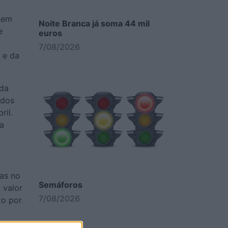
 sem
Noite Branca já soma 44 mil
e
euros
7/08/2026
 e da
ida
idos
ril.
 a
tas no
Semáforos
 valor
7/08/2026
to por