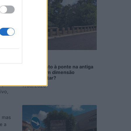
de
ável
 tem
por
Passeio junto à ponte na antiga
EN1 não tem dimensão
ta nos
regulamentar?
ipal.
7/08/2026
ivo,
, mas
e a