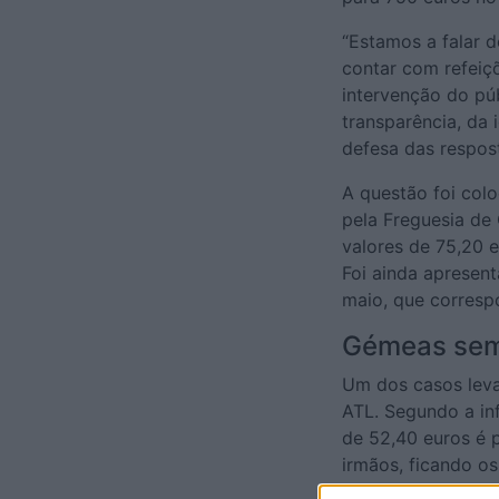
“Estamos a falar d
contar com refeiçõ
intervenção do pú
transparência, da
defesa das respost
A questão foi col
pela Freguesia de 
valores de 75,20 e
Foi ainda apresen
maio, que corresp
Gémeas sem
Um dos casos leva
ATL. Segundo a in
de 52,40 euros é 
irmãos, ficando o