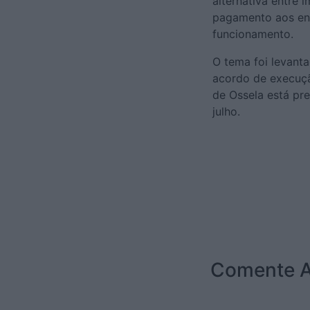
alternativa entre 
pagamento aos en
funcionamento.
O tema foi levant
acordo de execuçã
de Ossela está pr
julho.
Comente A