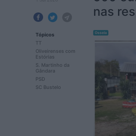
nas re
Ossela
Tópicos
TT
Oliveirenses com
Estórias
S. Martinho da
Gândara
PSD
SC Bustelo