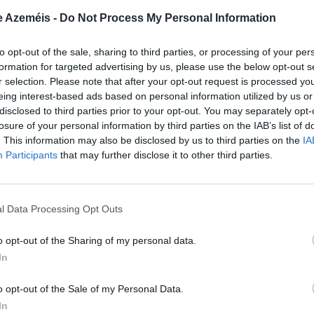
 que a Junta esclareça se, no caso de uma criança do pré-
e Azeméis -
Do Not Process My Personal Information
r o horário completo — manhã e tarde —, a mensalidade p
. E defendeu que as famílias precisam de conhecer os crité
to opt-out of the sale, sharing to third parties, or processing of your per
ar os valores.
formation for targeted advertising by us, please use the below opt-out s
r selection. Please note that after your opt-out request is processed y
ue o valor depende dos dias ou dos horários utilizados”, a
eing interest-based ads based on personal information utilized by us or
explicado qual é o preço da manhã, da tarde e do horário
disclosed to third parties prior to your opt-out. You may separately opt-
tem descontos por irmãos, se há escalões de rendimento e
losure of your personal information by third parties on the IAB’s list of
os aplicados em Ossela.
. This information may also be disclosed by us to third parties on the
IA
Participants
that may further disclose it to other third parties.
hece diferença
esidente da Junta de Freguesia, Raquel Sousa, confirmou q
segue a tabela municipal, mas uma tabela própria da fregu
l Data Processing Opt Outs
ivos anteriores. A autarca explicou que esta resposta resu
a Câmara Municipal delegada na Junta através de acordo
o opt-out of the Sharing of my personal data.
ste há vários anos.
In
nheceu a diferença face a outras respostas do concelho. “
o opt-out of the Sale of my Personal Data.
 que os restantes pais e outras famílias”, afirmou, referin
In