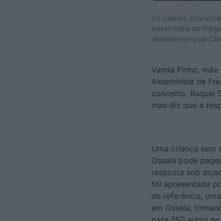
Os valores cobrados
Assembleia de Fregue
diretamente pela Câm
Vanda Pinho, mãe 
Assembleia de Fre
concelho. Raquel 
mas diz que a res
Uma criança sem e
Ossela pode pagar
resposta sob alça
foi apresentada p
de referência, um
em Ossela, tomand
para 750 euros n