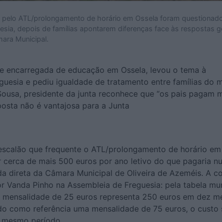
 pelo ATL/prolongamento de horário em Ossela foram questionad
sia, depois de famílias apontarem diferenças face às respostas g
ara Municipal.
e encarregada de educação em Ossela, levou o tema à
guesia e pediu igualdade de tratamento entre famílias do
Sousa, presidente da junta reconhece que “os pais pagam m
posta não é vantajosa para a Junta
scalão que frequente o ATL/prolongamento de horário em
 cerca de mais 500 euros por ano letivo do que pagaria n
da direta da Câmara Municipal de Oliveira de Azeméis. A c
or Vanda Pinho na Assembleia de Freguesia: pela tabela mun
a mensalidade de 25 euros representa 250 euros em dez m
o como referência uma mensalidade de 75 euros, o custo
o mesmo período.