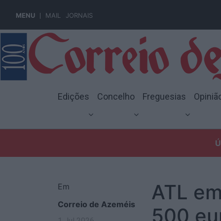
MENU
MAIL
JORNAIS
Edições
Concelho
Freguesias
Opiniã
Ú
ATL em
Em
Correio de Azeméis
500 eu
1 Jul 2026