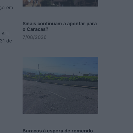
iço em
Sinais continuam a apontar para
o
o Caracas?
o ATL
7/08/2026
 31 de
Buracos à espera de remendo