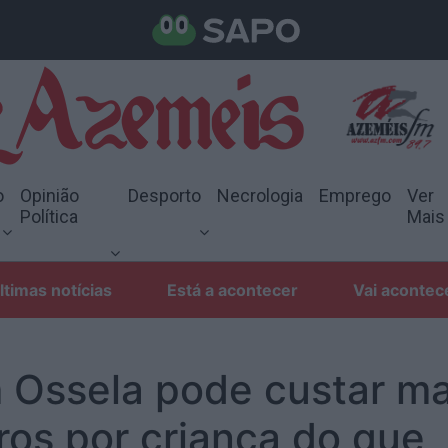
o
Opinião
Desporto
Necrologia
Emprego
Ver
Política
Mais
ltimas notícias
Está a acontecer
Vai acontec
 Ossela pode custar ma
ros por criança do que