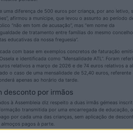
e uma diferença de 500 euros por criança, por ano letivo,
es”, afirmou a munícipe, que levou o assunto ao período d
blico “não em tom de acusação”, mas “em nome da
 igualdade de tratamento entre famílias do mesmo concelho
as educativas da nossa freguesia”.
ocada com base em exemplos concretos de faturação emit
Ossela e identificada como “Mensalidade ATL”. Foram refer
uros relativos a março de 2026 e de 74 euros relativos a ab
tado o caso de uma mensalidade de 52,40 euros, referente
onderá apenas ao horário da tarde.
 desconto por irmãos
dos à Assembleia diz respeito a duas irmãs gémeas inscri
formação transmitida por uma encarregada de educação, o
pago por cada uma das crianças, sem aplicação de descon
s almoços pagos à parte.