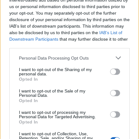
interest-based ads based on personal information utilized by
us or personal information disclosed to third parties prior to
your opt-out. You may separately opt-out of the further
disclosure of your personal information by third parties on the
IAB’s list of downstream participants. This information may
also be disclosed by us to third parties on the
IAB’s List of
Placa improvisada pede civismo, sacos respondem
no passeio
Downstream Participants
that may further disclose it to other
third parties.
7/08/2026
Personal Data Processing Opt Outs
I want to opt-out of the Sharing of my
personal data.
Opted In
I want to opt-out of the Sale of my
Personal Data.
Opted In
I want to opt-out of processing my
Personal Data for Targeted Advertising.
Opted In
I want to opt-out of Collection, Use,
Retention, Sale, and/or Sharing of my