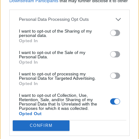
Downstream Participants
that may further disclose it to other
third parties.
Personal Data Processing Opt Outs
I want to opt-out of the Sharing of my
personal data.
Opted In
I want to opt-out of the Sale of my
Personal Data.
Opted In
I want to opt-out of processing my
Personal Data for Targeted Advertising.
Opted In
I want to opt-out of Collection, Use,
Retention, Sale, and/or Sharing of my
Personal Data that Is Unrelated with the
Noite Branca já soma 44 mil euros
Purposes for which it was collected.
Opted Out
7/08/2026
CONFIRM