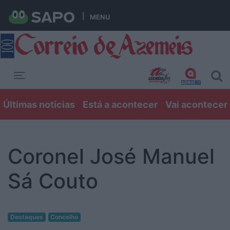
MENU
Toggle navigation
Últimas notícias
Está a acontecer
Vai acontecer
Coronel José Manuel
Sá Couto
Destaques
Concelho