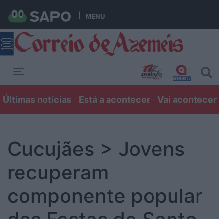
MENU
Toggle navigation
Últimas notícias
Está a acontecer
Vai acontecer
Cucujães > Jovens
recuperam
componente popular