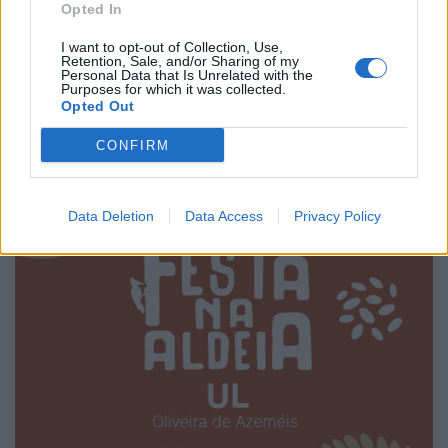
Grandiosas Festas em Honra do Mártir S. Sebastião,
Opted In
em Ossela
I want to opt-out of Collection, Use,
6/08/2026
Retention, Sale, and/or Sharing of my
Personal Data that Is Unrelated with the
Purposes for which it was collected.
Opted Out
CONFIRM
Data Deletion
Data Access
Privacy Policy