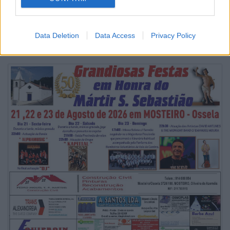
Festas de La Salette 2026 > Tarde Sénior levou perto
de 200 pessoas ao Parque
6/08/2026
Data Deletion
Data Access
Privacy Policy