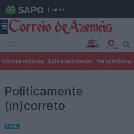
MENU
Toggle navigation
Últimas notícias
Está a acontecer
Vai acontecer
Politicamente
(in)correto
CHEGA