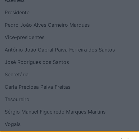
Azeméis
Presidente
Pedro João Alves Carneiro Marques
Vice-presidentes
António João Cabral Paiva Ferreira dos Santos
José Rodrigues dos Santos
Secretária
Carla Preciosa Paiva Freitas
Tesoureiro
Sérgio Manuel Figueiredo Marques Martins
Vogais
Adélia Neves Teorgas