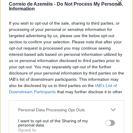
Correio de Azeméis -
Do Not Process My Personal
Information
João Rafael Silva Costa
Isabel Alexandra de Pinho Valente
If you wish to opt-out of the sale, sharing to third parties, or
processing of your personal or sensitive information for
Carlos Alberto da Silva Braga
targeted advertising by us, please use the below opt-out
section to confirm your selection. Please note that after your
José Fernando de Matos Terra
opt-out request is processed you may continue seeing
interest-based ads based on personal information utilized by
Daniela de Carvalho Nunes
us or personal information disclosed to third parties prior to
your opt-out. You may separately opt-out of the further
Cristina Leonor Dias de Almeida
disclosure of your personal information by third parties on the
IAB’s list of downstream participants. This information may
Paula Cristina de Jesus Pinto Coutinho
also be disclosed by us to third parties on the
IAB’s List of
Downstream Participants
that may further disclose it to other
third parties.
Partilhar nas redes sociais
Personal Data Processing Opt Outs
I want to opt-out of the Sharing of my
personal data.
Opted In