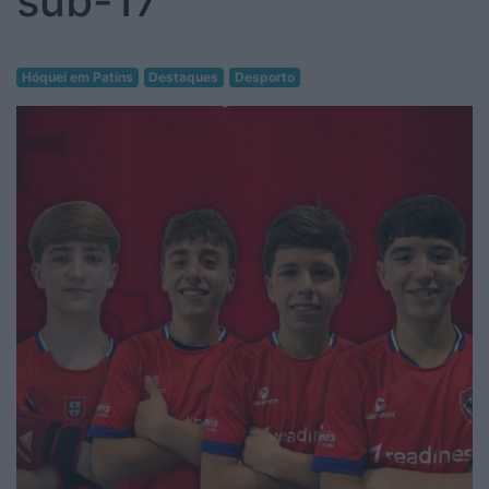
sub-17
Hóquei em Patins
Destaques
Desporto