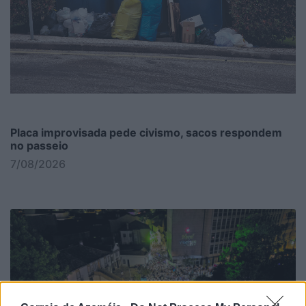
Placa improvisada pede civismo, sacos respondem
no passeio
7/08/2026