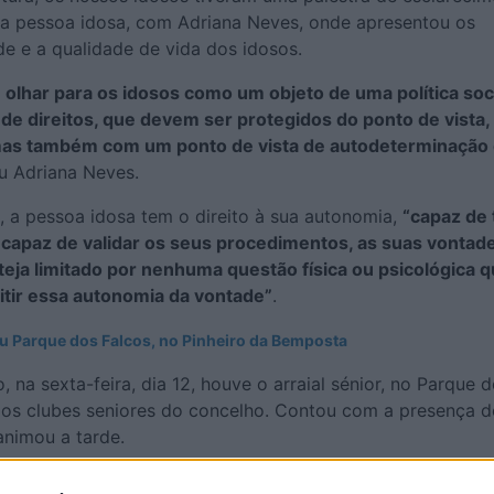
da pessoa idosa, com Adriana Neves, onde apresentou os
ade e a qualidade de vida dos idosos.
olhar para os idosos como um objeto de uma política soci
 de direitos, que devem ser protegidos do ponto de vista,
, mas também com um ponto de vista de autodeterminação
ou Adriana Neves.
, a pessoa idosa tem o direito à sua autonomia,
“capaz de
 capaz de validar os seus procedimentos, as suas vontade
eja limitado por nenhuma questão física ou psicológica q
tir essa autonomia da vontade”
.
ou Parque dos Falcos, no Pinheiro da Bemposta
, na sexta-feira, dia 12, houve o arraial sénior, no Parque 
u os clubes seniores do concelho. Contou com a presença 
animou a tarde.
am de fazer mais a miúdo. Muitas vezes faz-nos bem”