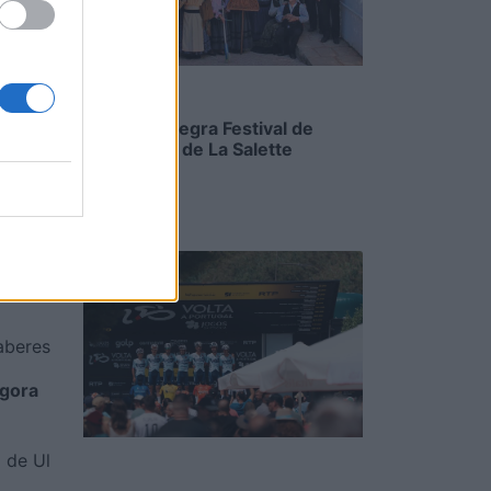
zeméis
Cidacos integra Festival de
Folclore no de La Salette
Sarnes
8/08/2026
 Roque
aberes
agora
 de Ul