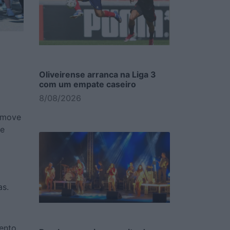
Oliveirense arranca na Liga 3
com um empate caseiro
8/08/2026
omove
de
as.
mento