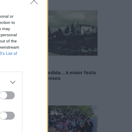
 Seixa
sonal or
ection to
ou may
 personal
 Seixa
out of the
 downstream
B’s List of
indelo
Da chuva pedida... à maior festa
s”
dos oliveirenses
8/08/2026
indelo
Azeméis
as me