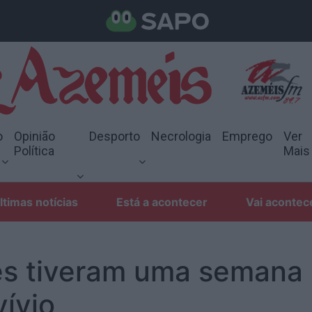
o
Opinião
Desporto
Necrologia
Emprego
Ver
Política
Mais
ltimas notícias
Está a acontecer
Vai acontec
es tiveram uma semana
ívio