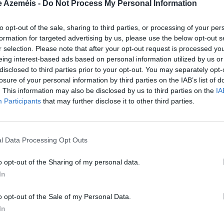
e Azeméis -
Do Not Process My Personal Information
Maria da Conceição, da freguesia de Macinhata da
to opt-out of the sale, sharing to third parties, or processing of your per
alegria conviver e temos aqui umas senhoras que são um
formation for targeted advertising by us, please use the below opt-out s
os rir e sentimos-mos muito alegres”
r selection. Please note that after your opt-out request is processed y
eing interest-based ads based on personal information utilized by us or
Maria José, da freguesia de Macinhata da
disclosed to third parties prior to your opt-out. You may separately opt-
losure of your personal information by third parties on the IAB’s list of
da gostei muito de convívio com pessoas animadas”
. This information may also be disclosed by us to third parties on the
IA
Participants
that may further disclose it to other third parties.
Maria Odete Neves, da freguesia de P
ente nunca vê, pessoas menos conhecidas, falam para nó
l Data Processing Opt Outs
Fernanda dos Santos, freguesia de P
o opt-out of the Sharing of my personal data.
te, atividades muito bonitas e estes encontros são muito
In
a a gente conviver, conhecer pessoas”
o opt-out of the Sale of my Personal Data.
Teresa Ferreira, da freguesia de Oliveira de 
In
nca tinha vindo. E hoje vim porque aqui as minhas amig