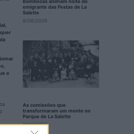
Bombocas animam noite do
emigrante das Festas de La
Salette
8/08/2026
al,
 quer
 da
 tomar
s,
ue o
dos
As comissões que
transformaram um monte no
do
Parque de La Salette
8/08/2026