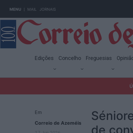
MENU
MAIL
JORNAIS
Edições
Concelho
Freguesias
Opiniã
Ú
Sénior
Em
Correio de Azeméis
de conv
17 Jun 2026