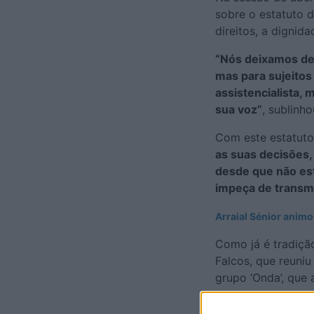
sobre o estatuto 
direitos, a dignid
“Nós deixamos de 
mas para sujeitos
assistencialista
sua voz”
, sublinh
Com este estatuto
as suas decisões,
desde que não est
impeça de transmi
Arraial Sénior anim
Como já é tradição
Falcos, que reuni
grupo ‘Onda’, que 
“Acho que deveri