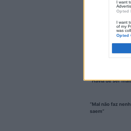
I want 
falaram para eu v
Advertis
Opted 
I want t
of my P
“Os nossos benfei
was col
melhores”
Opted 
“É muito bom para
“Havia de ser mai
“Mal não faz nenh
saem”