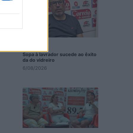
Sopa à lavrador sucede ao êxito
da do vidreiro
6/08/2026