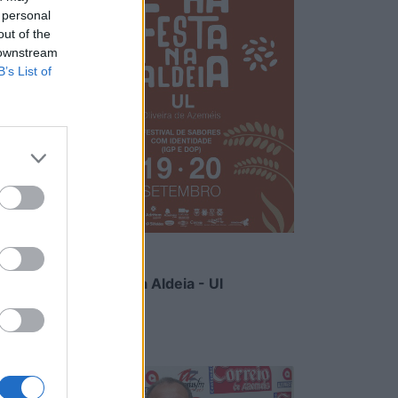
 personal
out of the
 downstream
B’s List of
Há Festa na Aldeia - Ul
6/08/2026