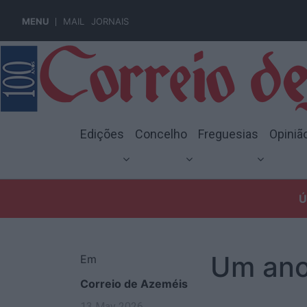
MENU
MAIL
JORNAIS
Edições
Concelho
Freguesias
Opiniã
Ú
Um ano
Em
Correio de Azeméis
13 May 2026