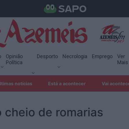
o
Opinião
Desporto
Necrologia
Emprego
Ver
Política
Mais
ltimas notícias
Está a acontecer
Vai acontec
 cheio de romarias