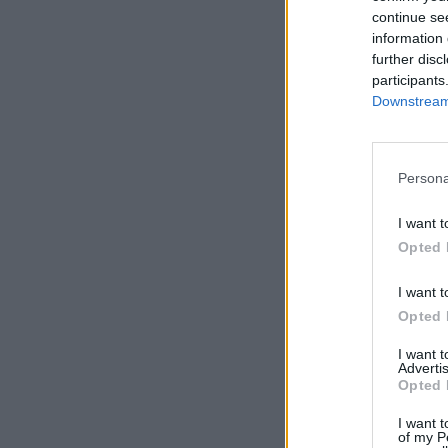
continue se
information 
further disc
Email*
participants
Downstream 
Telemóvel*
Persona
I want t
Opted 
Comentário*
I want t
Opted 
I want 
Advertis
Opted 
I want t
of my P