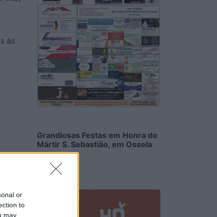
s às
Grandiosas Festas em Honra do
Mártir S. Sebastião, em Ossela
6/08/2026
sonal or
ection to
ou may