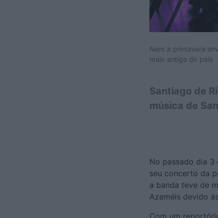
Nem a primavera env
mais antiga do país
Santiago de R
música de San
No passado dia 3 
seu concerto da pr
a banda teve de mu
Azeméis devido às
Com um reportório