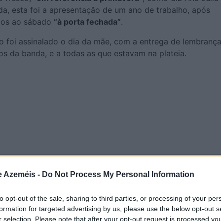
da, esta foi a apresentação de um ano de trabalho, após
ados ao sábado
“à porta fechada”
.
o foi assinalado o dia da mãe, com a entrega de lembrança
s da banda, e a todas as que estavam na plateia.
qui!
e Azeméis -
Do Not Process My Personal Information
to opt-out of the sale, sharing to third parties, or processing of your per
formation for targeted advertising by us, please use the below opt-out s
r selection. Please note that after your opt-out request is processed y