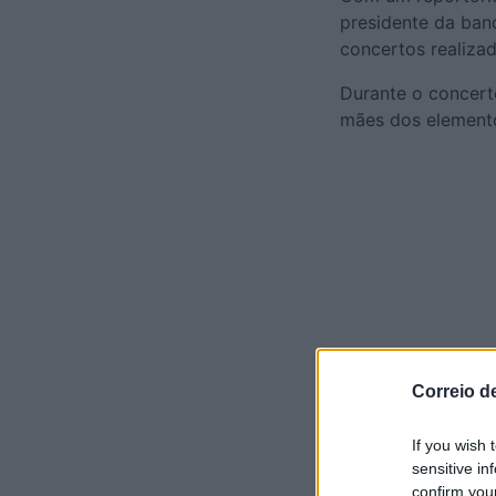
presidente da ban
concertos realiz
Durante o concert
mães dos elemento
Comente A
Correio d
If you wish 
Nome*
sensitive in
confirm you