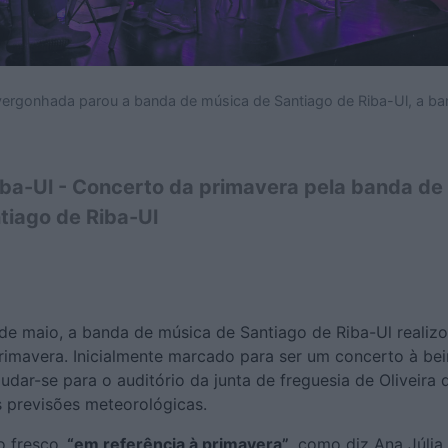
ergonhada parou a banda de música de Santiago de Riba-Ul, a b
iba-Ul - Concerto da primavera pela banda de
tiago de Riba-Ul
de maio, a banda de música de Santiago de Riba-Ul realiz
imavera. Inicialmente marcado para ser um concerto à beir
dar-se para o auditório da junta de freguesia de Oliveira 
 previsões meteorológicas.
 fresco,
“em referência à primavera”
, como diz Ana Júlia 