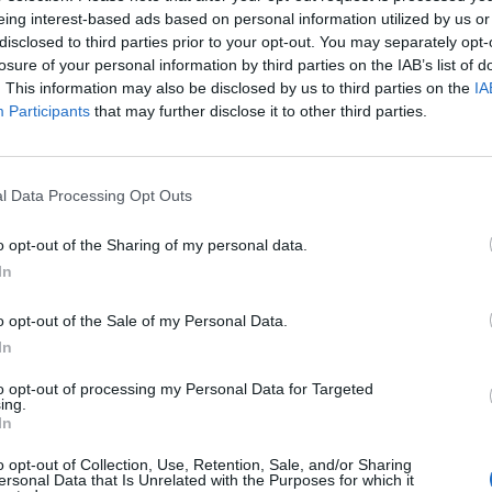
investimento municipal de sempre, num valor superior a 6
eing interest-based ads based on personal information utilized by us or
 Sem paralelo com mandatos anteriores, sobretudo com o 
disclosed to third parties prior to your opt-out. You may separately opt-
losure of your personal information by third parties on the IAB’s list of
ajustes à inflação.
. This information may also be disclosed by us to third parties on the
IA
stancial deste investimento fez-se com recurso a receitas
Participants
that may further disclose it to other third parties.
rço de poupança, de rigor, de boa gestão, sem aumentar o
icipal, nem hipotecar gerações futuras. São contas que n
uturo, quando os fundos europeus diminuírem como é
l Data Processing Opt Outs
io sobre a qualidade de vida nos municípios, recentemente
o opt-out of the Sharing of my personal data.
 indicador que mais penaliza Oliveira de Azeméis continua a
In
s. A opção dos últimos anos de investir fortissimamente ne
também por isso, plenamente justificada. A ideia de que u
o opt-out of the Sale of my Personal Data.
sa de infraestruturas para gerar dinâmicas económicas, so
In
rada sob todos os pontos de vista. Este ciclo de investiment
so.
to opt-out of processing my Personal Data for Targeted
ing.
a referir o que me parece evidente. Mesmo com esse nível 
In
onhecemos todos enormes necessidades, para concluir as r
to, para requalificar mais rede viária, mais escolas ou con
o opt-out of Collection, Use, Retention, Sale, and/or Sharing
ersonal Data that Is Unrelated with the Purposes for which it
Compreende-se agora o ponto de que partimos, mas começ