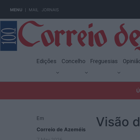
MENU
MAIL
JORNAIS
Edições
Concelho
Freguesias
Opiniã
Ú
Visão d
Em
Correio de Azeméis
7 May 2026