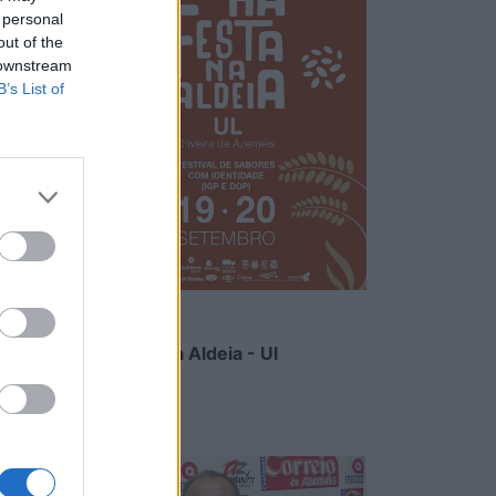
8
 personal
de
out of the
 downstream
B’s List of
os
 ser o
ssa
m
ciais
Há Festa na Aldeia - Ul
os era
6/08/2026
de
edes
struir
a a