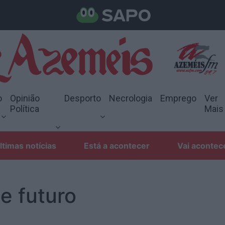
o
Opinião
Desporto
Necrologia
Emprego
Ver
Política
Mais
ltimas notícias
Está a acontecer
Vai acontec
e futuro