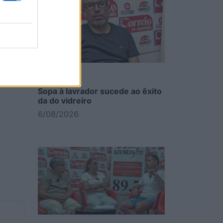
po,
Sopa à lavrador sucede ao êxito
da do vidreiro
6/08/2026