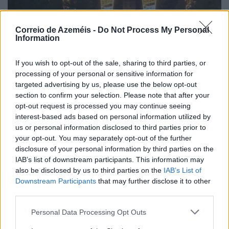
Correio de Azeméis -
Do Not Process My Personal
Information
If you wish to opt-out of the sale, sharing to third parties, or
processing of your personal or sensitive information for
targeted advertising by us, please use the below opt-out
section to confirm your selection. Please note that after your
opt-out request is processed you may continue seeing
interest-based ads based on personal information utilized by
us or personal information disclosed to third parties prior to
Emoção com o Grupo de Fados da Faculdade de
your opt-out. You may separately opt-out of the further
Engenharia da Universidade do Porto no escadório
disclosure of your personal information by third parties on the
do Santuário
IAB’s list of downstream participants. This information may
8/08/2026
also be disclosed by us to third parties on the
IAB’s List of
Downstream Participants
that may further disclose it to other
third parties.
Personal Data Processing Opt Outs