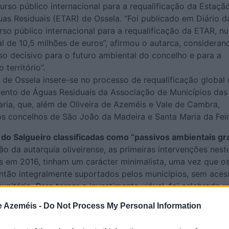
rso público internacional para a requalificação da Estaçã
as Residuais (ETAR) de Ossela. “Foi publicado em Diário d
so público internacional para a requalificação da ETAR, n
l de 10,5 milhões de euros”, afirmou o autarca, consideran
 decisivo para o futuro ambiental do concelho e para a
 território”.
 de Ossela insere-se no processo de requalificação global
ento de Águas Residuais da Associação de Municípios das
ria, que, além de Oliveira de Azeméis e Vale de Cambra,
 concelhos de São João da Madeira e Santa Maria da Feir
do Salgueiro classificadas como “passivos ambientais gr
 da autarquia oliveirense, as primeiras intervenções nest
s em 2016, tinham um carácter minimalista, uma vez que o
ntão integralmente suportados pelos municípios, sem aces
nitário. Para tornar o investimento viável, foi celebrado 
ão de sete anos, que permitiu diluir a despesa municipal 
e Azeméis -
Do Not Process My Personal Information
ão revelou-se complexa e marcada por divergências