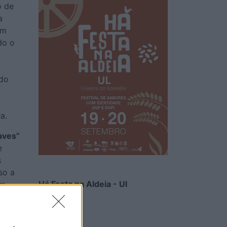
o de
a
um
do o
 do
a.
aves”
e
s
so a
Há Festa na Aldeia - Ul
um
ao
6/08/2026