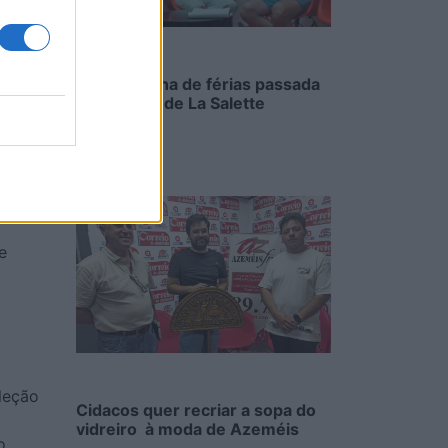
as
Uma semana de férias passada
na cozinha de La Salette
6/08/2026
timado
e
leção
Cidacos quer recriar a sopa do
vidreiro à moda de Azeméis
o