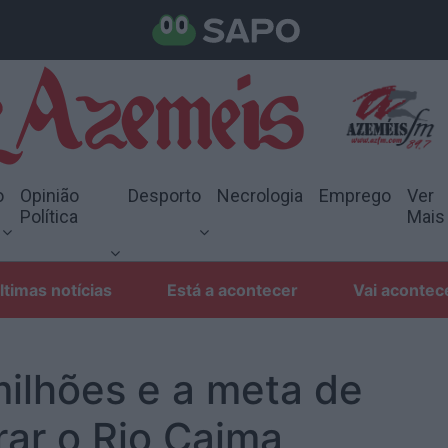
o
Opinião
Desporto
Necrologia
Emprego
Ver
Política
Mais
ltimas notícias
Está a acontecer
Vai acontec
milhões e a meta de
rar o Rio Caima