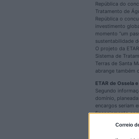
República do concu
Tratamento de Águ
República o concur
investimento globa
momento “um passo
sustentabilidade do
O projeto da ETAR
Sistema de Tratam
Terras de Santa Ma
abrange também os
ETAR de Ossela e 
Segundo informação
domínio, planeada
encargos seriam e
financiamento comu
contrato de operaç
Correio d
longo do tempo.
Contudo, a execuç