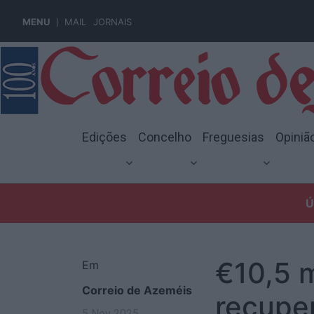
MENU
MAIL
JORNAIS
Edições
Concelho
Freguesias
Opiniã
Ú
€10,5 
Em
Correio de Azeméis
recupe
5 Nov 2025