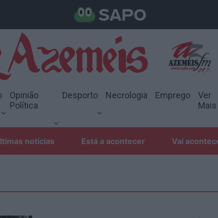
o
Opinião
Desporto
Necrologia
Emprego
Ver
Política
Mais
ltimas notícias
Está a acontecer
Vai acontec