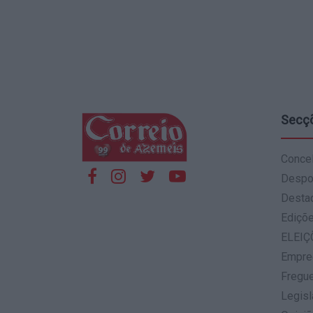
Secç
Conce
Despo
Desta
Ediçõ
ELEIÇ
Empre
Fregu
Legisl