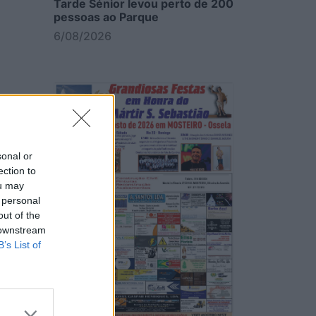
Tarde Sénior levou perto de 200
pessoas ao Parque
6/08/2026
sonal or
ection to
ou may
 personal
out of the
 downstream
B’s List of