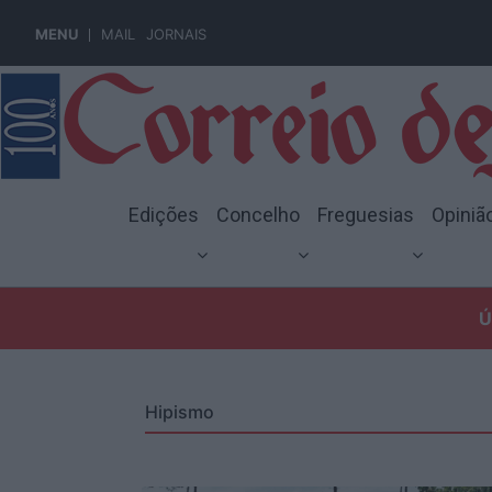
MENU
MAIL
JORNAIS
Edições
Concelho
Freguesias
Opiniã
Ú
Hipismo