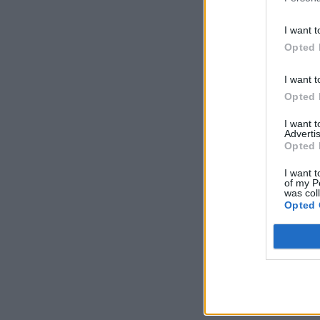
I want t
Opted 
I want t
Opted 
I want 
Advertis
Opted 
I want t
of my P
was col
Opted 