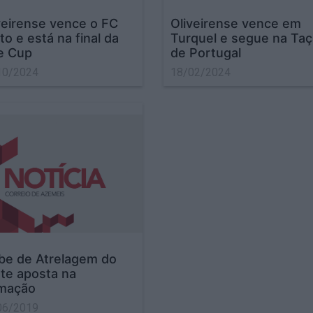
veirense vence o FC
Oliveirense vence em
to e está na final da
Turquel e segue na Taç
te Cup
de Portugal
10/2024
18/02/2024
be de Atrelagem do
te aposta na
mação
06/2019