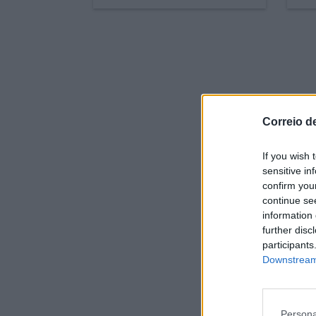
Correio d
If you wish 
sensitive in
confirm you
continue se
information 
further disc
participants
Downstream 
Persona