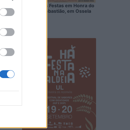
Grandiosas Festas em Honra do
Mártir S. Sebastião, em Ossela
6/08/2026