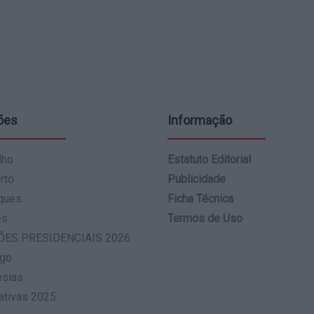
ões
Informação
lho
Estatuto Editorial
rto
Publicidade
ques
Ficha Técnica
es
Termos de Uso
ÕES PRESIDENCIAIS 2026
go
esias
ativas 2025