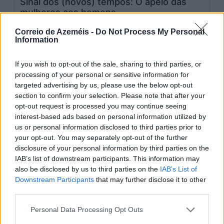
Sinal dos (novos) tempos: O apelo das
mulheres aos homens
12/03/2026
Correio de Azeméis -
Do Not Process My Personal
Information
If you wish to opt-out of the sale, sharing to third parties, or
processing of your personal or sensitive information for
targeted advertising by us, please use the below opt-out
section to confirm your selection. Please note that after your
opt-out request is processed you may continue seeing
interest-based ads based on personal information utilized by
us or personal information disclosed to third parties prior to
your opt-out. You may separately opt-out of the further
disclosure of your personal information by third parties on the
IAB’s list of downstream participants. This information may
A chaga da burocracia: Claro que há
also be disclosed by us to third parties on the
solução!
IAB’s List of
Downstream Participants
that may further disclose it to other
5/03/2026
third parties.
Personal Data Processing Opt Outs