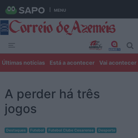
MENU
Toggle navigation
Últimas notícias
Está a acontecer
Vai acontecer
A perder há três
jogos
Destaques
Futebol
Futebol Clube Cesarense
Desporto