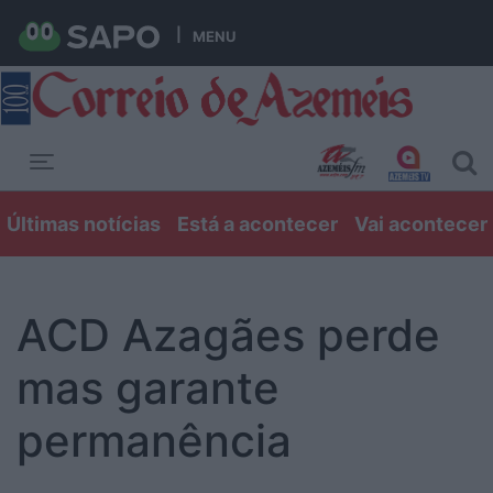
MENU
Toggle navigation
Últimas notícias
Está a acontecer
Vai acontecer
ACD Azagães perde
mas garante
permanência