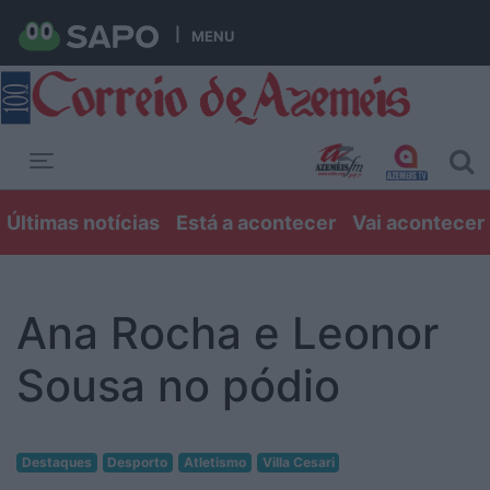
MENU
Toggle navigation
Últimas notícias
Está a acontecer
Vai acontecer
Ana Rocha e Leonor
Sousa no pódio
Destaques
Desporto
Atletismo
Villa Cesari