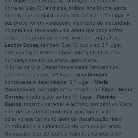
um clube que acredita na formação e no futuro.
Entre as Sub-16 Femininas, brilhou Ana Rocha, ainda
Sub-16, que conquistou um extraordinário 2.º lugar. A
sua prova foi um verdadeiro manifesto de maturidade
competitiva, revelando uma atleta que sabe sofrer,
resistir e lutar até ao último segundo. Logo atrás,
Leonor Sousa
, também Sub-16, subiu ao 3.º lugar,
numa exibição marcada pela entrega total e pela
confiança construída prova após prova.
A força da Villa Cesari fez-se sentir também nas
posições seguintes: 4.º lugar -
Ana Almeida
,
consistente e determinada; 5.º lugar -
Maria
Vasconcelos
, exemplo de superação; 6.º lugar -
Mahé
Correia
, lutadora até ao fim; 7.º lugar -
Patrícia
Bastos
, mostrou carácter e espírito competitivo. Cada
uma destas atletas contribuiu para um resultado
coletivo que vai muito além da classificação final:
contribuiu para a identidade de uma equipa unida.
No escalão Sub-20, Letícia Valente alcançou o 3.º