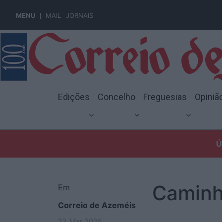
MENU
MAIL
JORNAIS
Edições
Concelho
Freguesias
Opiniã
Ú
Caminh
Em
Correio de Azeméis
23 Mar 2026