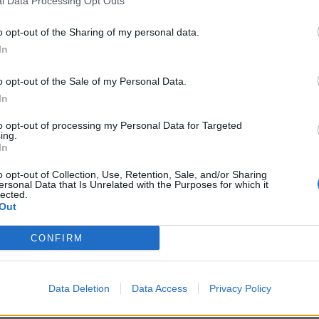
l Data Processing Opt Outs
o opt-out of the Sharing of my personal data.
qui!
In
o opt-out of the Sale of my Personal Data.
In
to opt-out of processing my Personal Data for Targeted
ing.
In
o opt-out of Collection, Use, Retention, Sale, and/or Sharing
ersonal Data that Is Unrelated with the Purposes for which it
lected.
Out
CONFIRM
Data Deletion
Data Access
Privacy Policy