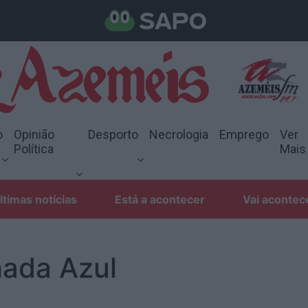
o
Opinião
Desporto
Necrologia
Emprego
Ver
Política
Mais
ltimas notícias
Está a acontecer
Vai acontec
ada Azul