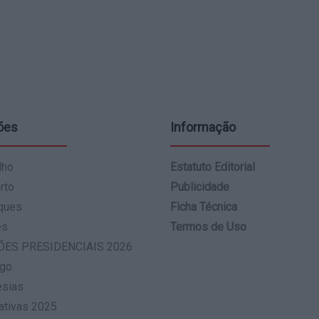
ões
Informação
lho
Estatuto Editorial
rto
Publicidade
ques
Ficha Técnica
es
Termos de Uso
ÕES PRESIDENCIAIS 2026
go
esias
ativas 2025