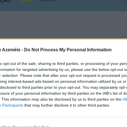
s é vida juntaram-se e organizaram uma caminhada solidá
e Azeméis -
Do Not Process My Personal Information
 maus tratos na infância.
to opt-out of the sale, sharing to third parties, or processing of your per
marcada para o dia 19 de abril, podendo alterar conforme 
formation for targeted advertising by us, please use the below opt-out s
icas, pelas 9h, nos passadiços de Pindelo, e pedem para ir
r selection. Please note that after your opt-out request is processed y
eing interest-based ads based on personal information utilized by us or
disclosed to third parties prior to your opt-out. You may separately opt-
losure of your personal information by third parties on the IAB’s list of
. This information may also be disclosed by us to third parties on the
IA
Participants
that may further disclose it to other third parties.