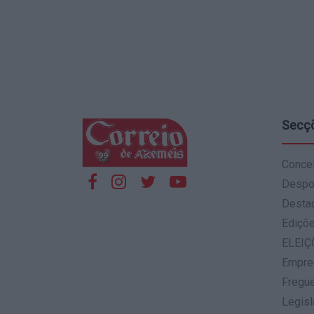
Secç
Conce
Despo
Desta
Ediçõ
ELEIÇ
Empre
Fregu
Legisl