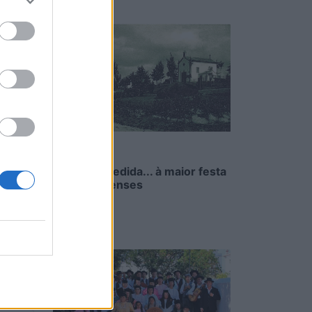
Da chuva pedida... à maior festa
dos oliveirenses
8/08/2026