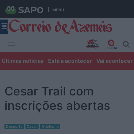
MENU
Toggle navigation
Últimas notícias
Está a acontecer
Vai acontecer
Cesar Trail com
inscrições abertas
Desporto
Cesar
Atletismo