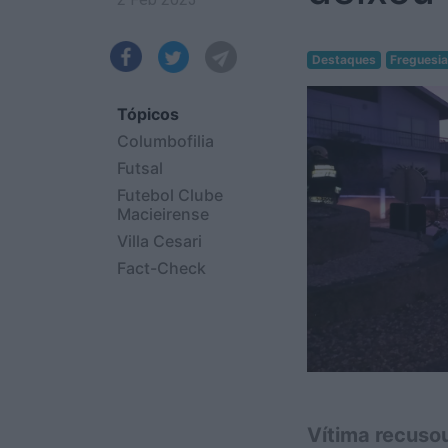
Destaques
Freguesi
Tópicos
Columbofilia
Futsal
Futebol Clube
Macieirense
Villa Cesari
Fact-Check
Vítima recusou