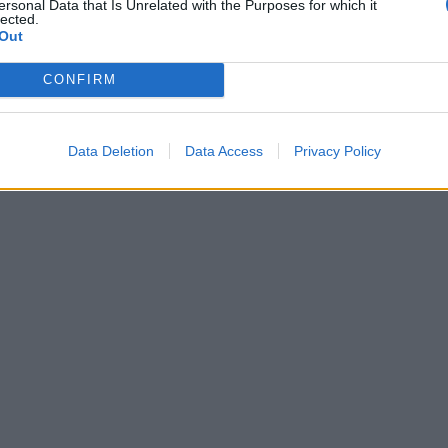
ersonal Data that Is Unrelated with the Purposes for which it
lected.
Out
CONFIRM
Data Deletion
Data Access
Privacy Policy