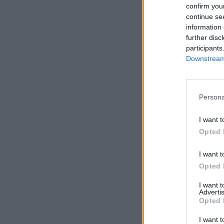
Comentário*
confirm you
continue se
information 
further disc
participants
Downstream 
Persona
I want t
Opted 
I want t
Comentar
Opted 
I want 
Advertis
Opted 
I want t