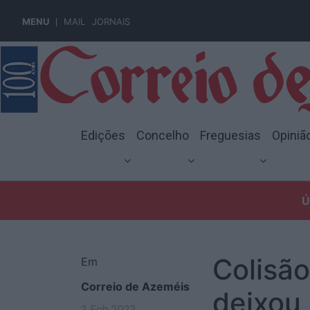
MENU
MAIL
JORNAIS
Edições
Concelho
Freguesias
Opiniã
Ú
Colisão
Em
Correio de Azeméis
deixou
2 Feb 2023