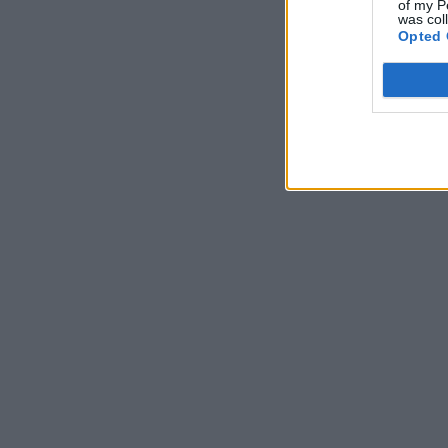
of my P
was col
Opted 