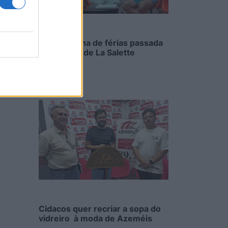
Uma semana de férias passada
na cozinha de La Salette
6/08/2026
Cidacos quer recriar a sopa do
vidreiro à moda de Azeméis