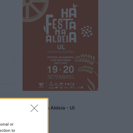
Há Festa na Aldeia - Ul
6/08/2026
sonal or
ection to