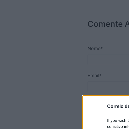
Comente A
Nome*
Email*
Telemóvel*
Correio d
If you wish 
sensitive in