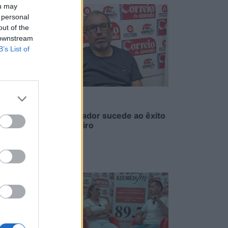
ou may
 personal
out of the
 downstream
B’s List of
Sopa à lavrador sucede ao êxito
da do vidreiro
6/08/2026