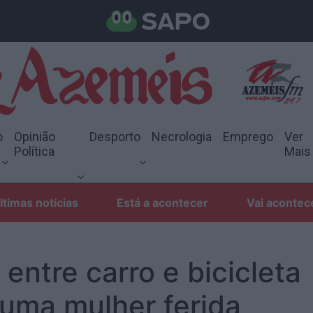
o
Opinião
Desporto
Necrologia
Emprego
Ver
Política
Mais
ltimas notícias
Está a acontecer
Vai acontec
 entre carro e bicicleta
 uma mulher ferida