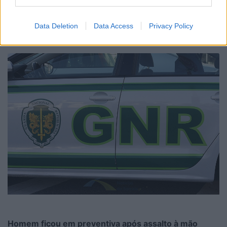
entrevistar Isabela Santos
10/08/2026
Data Deletion
Data Access
Privacy Policy
Homem ficou em preventiva após assalto à mão