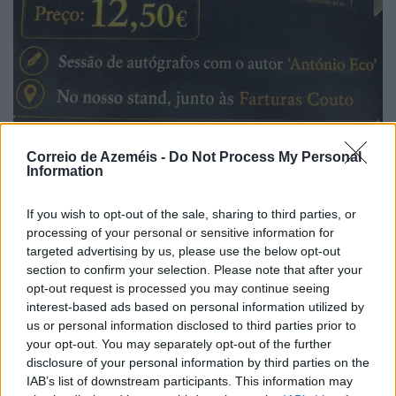
Correio de Azeméis -
Do Not Process My Personal
Information
If you wish to opt-out of the sale, sharing to third parties, or
processing of your personal or sensitive information for
Eduardo Costa autografa "Pecado no Orfanato" esta
targeted advertising by us, please use the below opt-out
tarde em La Salette > Receita reverte para órgão de
section to confirm your selection. Please note that after your
tubos da Igreja Matriz
opt-out request is processed you may continue seeing
10/08/2026
interest-based ads based on personal information utilized by
us or personal information disclosed to third parties prior to
your opt-out. You may separately opt-out of the further
disclosure of your personal information by third parties on the
IAB’s list of downstream participants. This information may