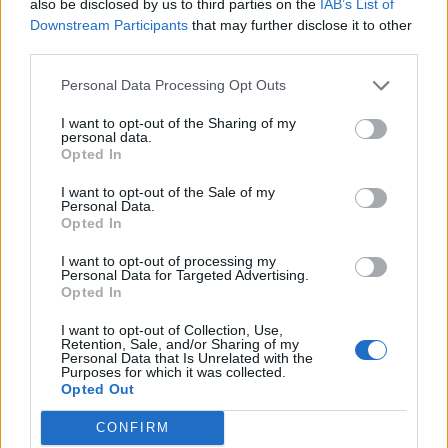
also be disclosed by us to third parties on the
IAB’s List of
Downstream Participants
that may further disclose it to other
third parties.
Personal Data Processing Opt Outs
I want to opt-out of the Sharing of my
personal data.
Opted In
I want to opt-out of the Sale of my
Personal Data.
Opted In
I want to opt-out of processing my
Personal Data for Targeted Advertising.
Opted In
I want to opt-out of Collection, Use,
Retention, Sale, and/or Sharing of my
Personal Data that Is Unrelated with the
Purposes for which it was collected.
Opted Out
Miss Portugal 2026 hoje no stand do Correio de
CONFIRM
Azeméis > "Jornalista por uma hora" põe crianças a