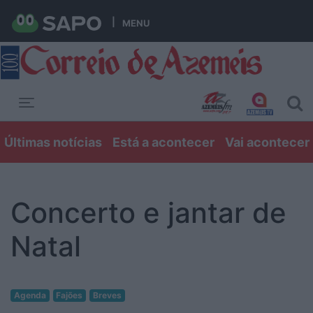
MENU
Toggle navigation
Últimas notícias
Está a acontecer
Vai acontecer
Concerto e jantar de
Natal
Agenda
Fajões
Breves