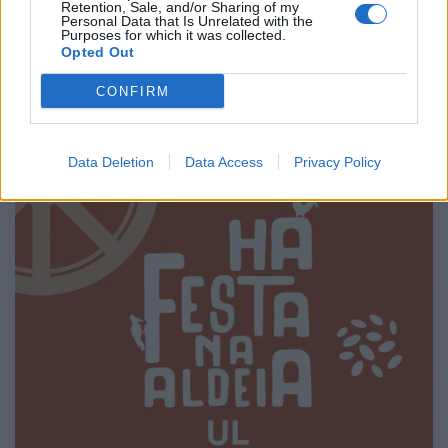
Retention, Sale, and/or Sharing of my
Personal Data that Is Unrelated with the
Purposes for which it was collected.
Grandiosas Festas em Honra do Mártir S. Sebastião,
Opted Out
em Ossela
6/08/2026
CONFIRM
Data Deletion
Data Access
Privacy Policy