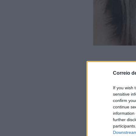
> Fabiana Fer
Correio d
If you wish 
sensitive in
Comprar casa é um
confirm you
contrato-promessa
continue se
information 
papel de grande i
further disc
começa com a assi
participants
Mas, afinal, o qu
Downstream 
É um acordo que a