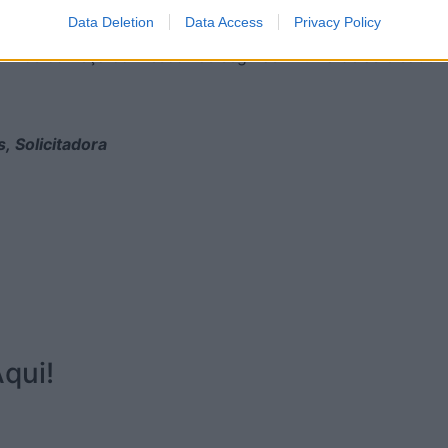
uda a um profissional. Um contrato-promessa não é apenas
Data Deletion
Data Access
Privacy Policy
onhos começa com escolhas seguras. E uma delas é saber
, Solicitadora
qui!