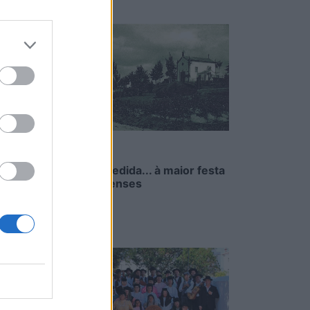
ara a
ento
rma de
 a
al que
Da chuva pedida... à maior festa
 sua a
dos oliveirenses
8/08/2026
r a
rato
 claro
 se