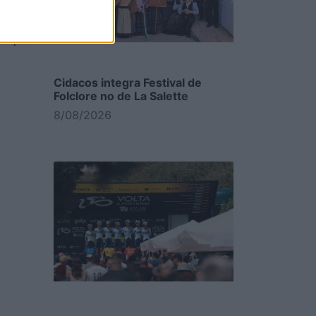
 “um
 o que
Cidacos integra Festival de
Folclore no de La Salette
8/08/2026