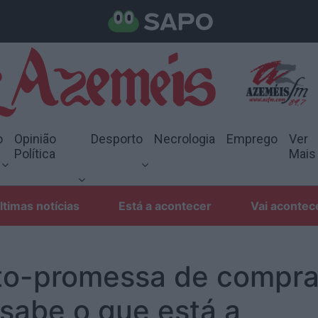
o
Opinião
Desporto
Necrologia
Emprego
Ver
Política
Mais
ltimas notícias
Está a acontecer
Vai acontec
to-promessa de compra
sabe o que está a