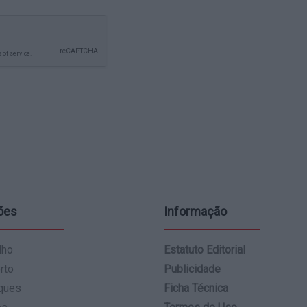
ões
Informação
lho
Estatuto Editorial
rto
Publicidade
ques
Ficha Técnica