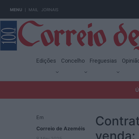
MENU
MAIL
JORNAIS
Edições
Concelho
Freguesias
Opiniã
Ú
Contra
Em
Correio de Azeméis
venda: 
8 May 2025