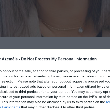
nandes
e Azeméis -
Do Not Process My Personal Information
to opt-out of the sale, sharing to third parties, or processing of your per
formation for targeted advertising by us, please use the below opt-out s
 dos passos mais importantes na vida de muitas pessoas!
r selection. Please note that after your opt-out request is processed y
 é um contrato facultativo, mas no setor imobiliário assu
eing interest-based ads based on personal information utilized by us or
disclosed to third parties prior to your opt-out. You may separately opt-
mportância e, por isso, o processo de compra de uma casa
losure of your personal information by third parties on the IAB’s list of
natura deste contrato.
. This information may also be disclosed by us to third parties on the
IA
e é o contrato-promessa?
Participants
that may further disclose it to other third parties.
ntecede o contrato definitivo de compra e venda. Nele, o