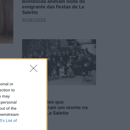
Bombocas animam noite do
emigrante das Festas de La
Salette
8/08/2026
sonal or
ection to
 O
ou may
As comissões que
me um
 personal
transformaram um monte no
out of the
Parque de La Salette
 downstream
8/08/2026
B’s List of