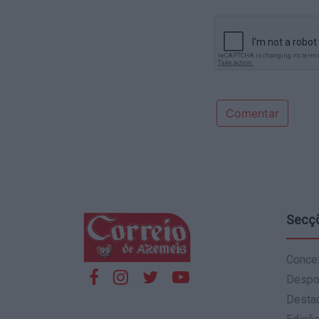
Comentar
Secç
Conce
Despo
Desta