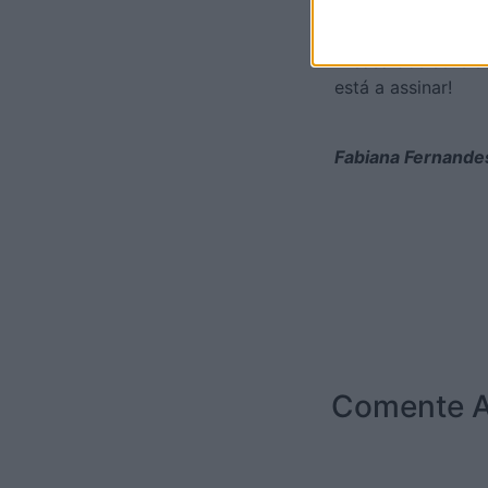
possível, peça aj
papel”.
A casa dos seus s
está a assinar!
Fabiana Fernandes
Comente A