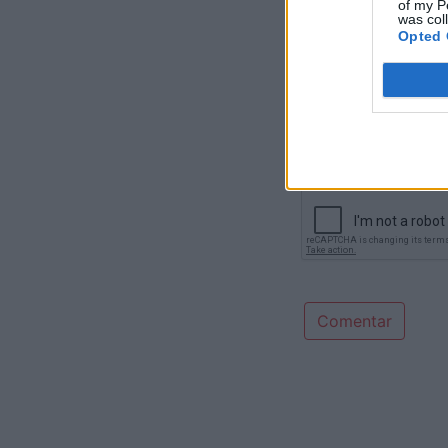
Comentário*
of my P
was col
Opted 
Comentar