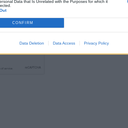
ersonal Data that Is Unrelated with the Purposes for which it
lected.
Out
CONFIRM
Data Deletion
Data Access
Privacy Policy