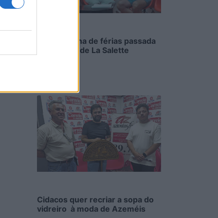
Uma semana de férias passada
na cozinha de La Salette
6/08/2026
Cidacos quer recriar a sopa do
vidreiro à moda de Azeméis