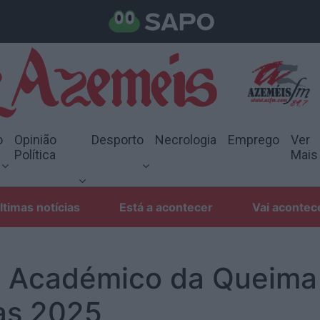
o
Opinião
Desporto
Necrologia
Emprego
Ver
Política
Mais
ltimas notícias
Está a acontecer
Vai acontec
o Académico da Queima
tas 2025