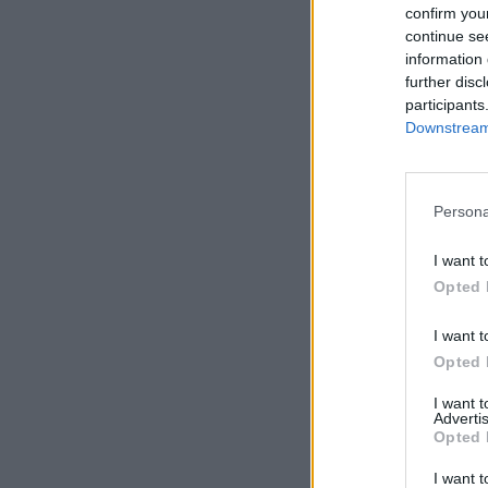
confirm you
continue se
information 
further disc
Comente A
participants
Downstream 
Nome*
Persona
I want t
Opted 
Email*
I want t
Opted 
Telemóvel*
I want 
Advertis
Opted 
I want t