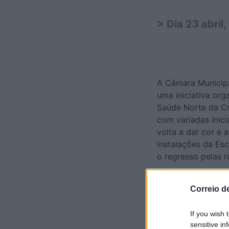
> Dia 23 abril
A Câmara Municipa
uma iniciativa or
Saúde Norte da Cr
com variadas inici
volta a dar cor e 
instalações da Es
o regresso pelas r
Correio d
If you wish 
sensitive in