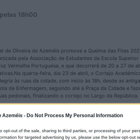
, pelas 18h00
l de Oliveira de Azeméis promove a Queima das Fitas 202
ganizada pela Associação de Estudantes da Escola Superior
uz Vermelha Portuguesa, e que decorrerá de 20 a 27 de abr
ativas.Na quarta-feira, dia 23 de abril, o Cortejo Académic
alegria às ruas da cidade, com início às 18h, desde as antig
cola de Enfermagem, seguindo até à Praça da Cidade e fa
uas pedonais, finalizando o cortejo no Largo da República.
e Azeméis -
Do Not Process My Personal Information
to opt-out of the sale, sharing to third parties, or processing of your per
formation for targeted advertising by us, please use the below opt-out s