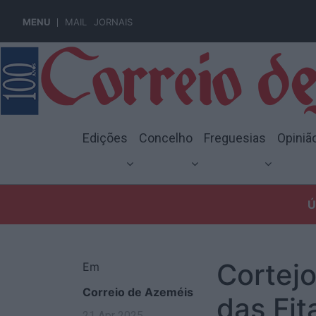
MENU
MAIL
JORNAIS
Edições
Concelho
Freguesias
Opiniã
Ú
Cortej
Em
Correio de Azeméis
das Fi
21 Apr 2025