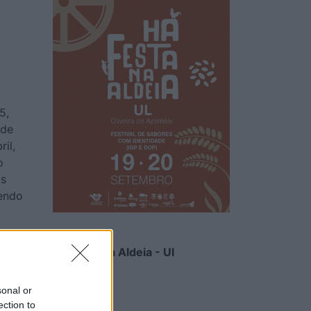
5,
 de
il,
o
as
zendo
Há Festa na Aldeia - Ul
6/08/2026
sonal or
ection to