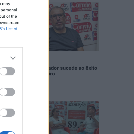
ou may
 personal
out of the
 downstream
B’s List of
Sopa à lavrador sucede ao êxito
da do vidreiro
6/08/2026