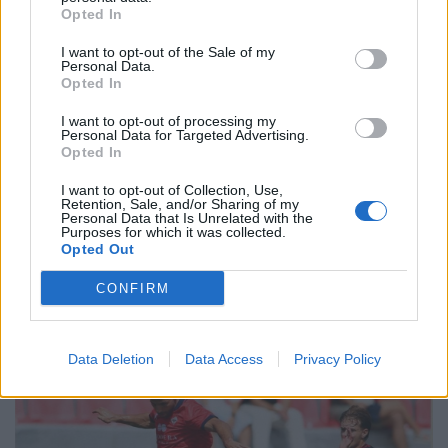
Opted In
I want to opt-out of the Sale of my
Personal Data.
Opted In
I want to opt-out of processing my
Personal Data for Targeted Advertising.
Opted In
I want to opt-out of Collection, Use,
Emoção com o Grupo de Fados da Faculdade de
Retention, Sale, and/or Sharing of my
Engenharia da Universidade do Porto no escadório
Personal Data that Is Unrelated with the
do Santuário
Purposes for which it was collected.
Opted Out
8/08/2026
CONFIRM
Data Deletion
Data Access
Privacy Policy