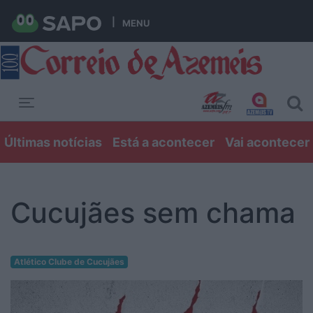
MENU
Toggle navigation
Últimas notícias
Está a acontecer
Vai acontecer
Cucujães sem chama
Atlético Clube de Cucujães