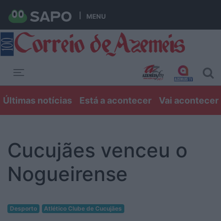
MENU
Toggle navigation
Últimas notícias
Está a acontecer
Vai acontecer
Cucujães venceu o
Nogueirense
Desporto
Atlético Clube de Cucujães