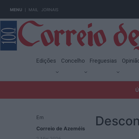
MENU
MAIL
JORNAIS
Edições
Concelho
Freguesias
Opiniã
Ú
Descon
Em
Correio de Azeméis
2 Mar 2026