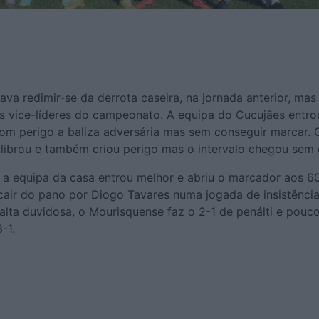
va redimir-se da derrota caseira, na jornada anterior, mas
os vice-líderes do campeonato. A equipa do Cucujães entro
om perigo a baliza adversária mas sem conseguir marcar. 
librou e também criou perigo mas o intervalo chegou sem 
 a equipa da casa entrou melhor e abriu o marcador aos 60
cair do pano por Diogo Tavares numa jogada de insistênci
alta duvidosa, o Mourisquense faz o 2-1 de penálti e pouc
-1.