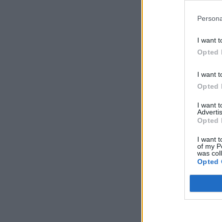
Comente A
Persona
I want t
Nome*
Opted 
I want t
Opted 
Email*
I want 
Advertis
Opted 
I want t
Telemóvel*
of my P
was col
Opted 
Comentário*