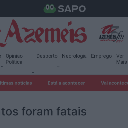
o
Opinião
Desporto
Necrologia
Emprego
Ver
Política
Mais
ltimas notícias
Está a acontecer
Vai acontec
tos foram fatais