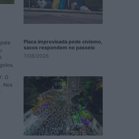
Placa improvisada pede civismo,
 pela
sacos respondem no passeio
u
7/08/2026
O
golos.
'. O
a. Nos
o