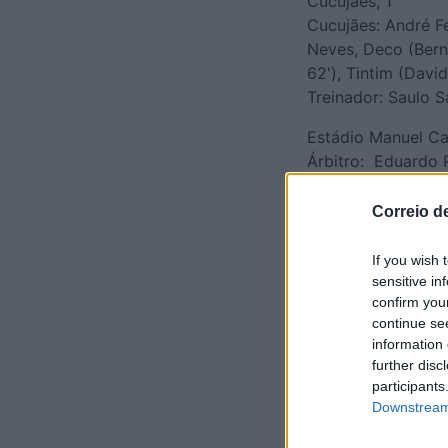
Cucujães, 1
Cucujães: André Fe
Neves, Deco (Berna
62'), Tintim (David
Treinador: Saulo S
Estádio Manuel Ca
Árbitro: Eduardo R
Marcadores: Cheiri
(88').
Correio d
If you wish 
sensitive in
confirm you
continue se
information 
further disc
participants
Downstream 