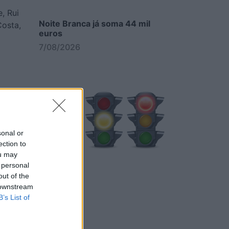
, Rui
Noite Branca já soma 44 mil
Costa,
euros
7/08/2026
ares
sonal or
ection to
ou may
 personal
out of the
Semáforos
 downstream
B’s List of
7/08/2026