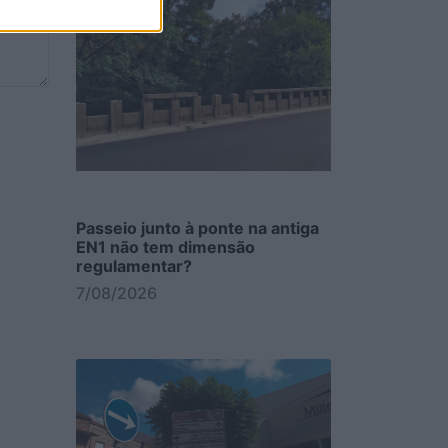
Passeio junto à ponte na antiga
EN1 não tem dimensão
regulamentar?
7/08/2026