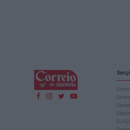
Secç
Conce
Despo
Desta
Ediçõ
ELEIÇ
Empre