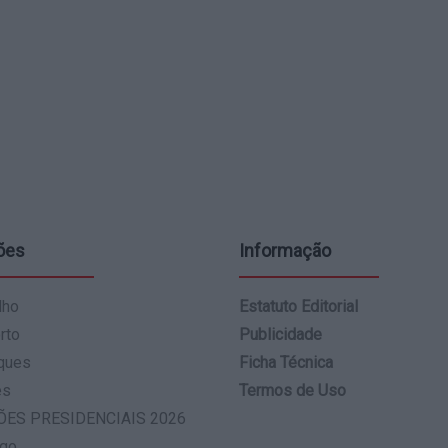
ões
Informação
lho
Estatuto Editorial
rto
Publicidade
ques
Ficha Técnica
es
Termos de Uso
ÕES PRESIDENCIAIS 2026
go