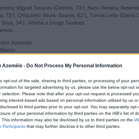
rreira; Miguel Tavares (Celinho, 73'), Nuno Pereira, Resende
, 73'), Chiquinho (Nuno Soares, 62'), Tomás Leite (David 
 Silva, 34'), Vitinha e Diogo Tavares.
antos.
stro Azevedo.
ibeiro.
nho (60'), Fábio Duarte (90'+2'), Mira (90'+9'); Diogo Tav
e Azeméis -
Do Not Process My Personal Information
to opt-out of the sale, sharing to third parties, or processing of your per
formation for targeted advertising by us, please use the below opt-out s
r selection. Please note that after your opt-out request is processed y
eing interest-based ads based on personal information utilized by us or
disclosed to third parties prior to your opt-out. You may separately opt-
losure of your personal information by third parties on the IAB’s list of
. This information may also be disclosed by us to third parties on the
IA
Participants
that may further disclose it to other third parties.