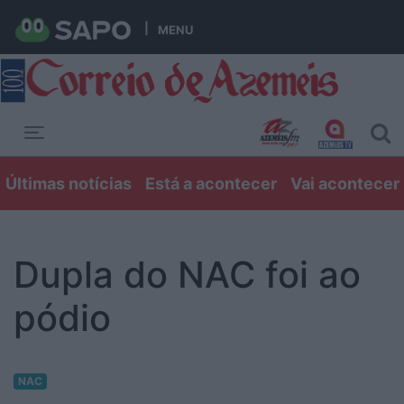
MENU
Toggle navigation
Últimas notícias
Está a acontecer
Vai acontecer
Dupla do NAC foi ao
pódio
NAC