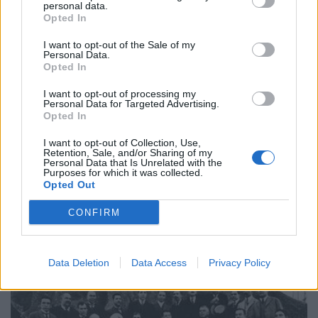
personal data.
Opted In
I want to opt-out of the Sale of my
Personal Data.
Opted In
I want to opt-out of processing my
Personal Data for Targeted Advertising.
Opted In
I want to opt-out of Collection, Use,
Retention, Sale, and/or Sharing of my
Bombocas animam noite do emigrante das Festas de
Personal Data that Is Unrelated with the
La Salette
Purposes for which it was collected.
Opted Out
8/08/2026
CONFIRM
Data Deletion
Data Access
Privacy Policy