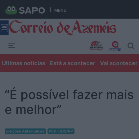
MENU
Toggle navigation
Últimas notícias
Está a acontecer
Vai acontecer
“É possível fazer mais
e melhor”
Eleições Autárquicas
PSD-CDS/PP