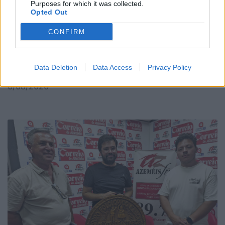
Purposes for which it was collected.
Opted Out
CONFIRM
Uma semana de férias passada na cozinha de La
Data Deletion
Data Access
Privacy Policy
Salette
6/08/2026