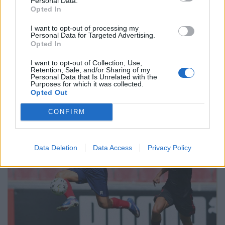
Personal Data.
Opted In
Emoção com o Grupo de Fados da Faculdade de
Engenharia da Universidade do Porto no escadório
I want to opt-out of processing my
Personal Data for Targeted Advertising.
do Santuário
Opted In
8/08/2026
I want to opt-out of Collection, Use,
Retention, Sale, and/or Sharing of my
Personal Data that Is Unrelated with the
Purposes for which it was collected.
Opted Out
CONFIRM
Data Deletion
Data Access
Privacy Policy