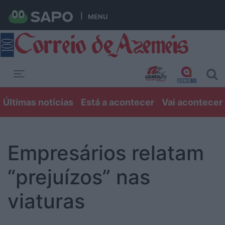
MENU
Toggle navigation
Últimas notícias
Está a acontecer
Vai acontecer
Empresários relatam
“prejuízos” nas
viaturas