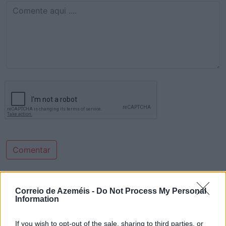
Comentar
Últimas Notícias
Correio de Azeméis -
Do Not Process My Personal
Information
If you wish to opt-out of the sale, sharing to third parties, or