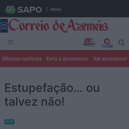
MENU
Toggle navigation
Últimas notícias
Está a acontecer
Vai acontecer
Estupefação… ou
talvez não!
PCP