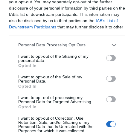
your opt-out. You may separately opt-out of the further
disclosure of your personal information by third parties on the
Da chuva pedida... à maior festa dos oliveirenses
IAB’s list of downstream participants. This information may
8/08/2026
also be disclosed by us to third parties on the
IAB’s List of
Downstream Participants
that may further disclose it to other
third parties.
Personal Data Processing Opt Outs
I want to opt-out of the Sharing of my
personal data.
Opted In
I want to opt-out of the Sale of my
Personal Data.
Opted In
I want to opt-out of processing my
Personal Data for Targeted Advertising.
Opted In
I want to opt-out of Collection, Use,
Retention, Sale, and/or Sharing of my
Personal Data that Is Unrelated with the
Cidacos integra Festival de Folclore no de La Salette
Purposes for which it was collected.