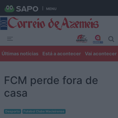
MENU
Toggle navigation
Últimas notícias
Está a acontecer
Vai acontecer
FCM perde fora de
casa
Desporto
Futebol Clube Macieirense