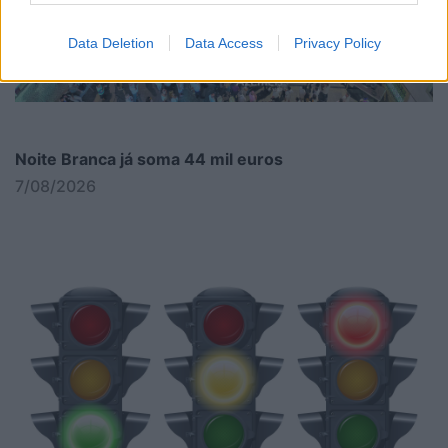
Data Deletion
Data Access
Privacy Policy
Noite Branca já soma 44 mil euros
7/08/2026