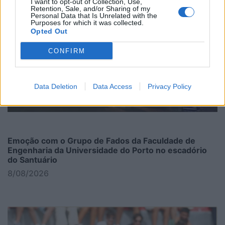
I want to opt-out of Collection, Use,
Retention, Sale, and/or Sharing of my
Personal Data that Is Unrelated with the
Purposes for which it was collected.
Opted Out
CONFIRM
Data Deletion
Data Access
Privacy Policy
Emoção com o Grupo de Fados da Faculdade de
Engenharia da Universidade do Porto no escadório
do Santuário
8/08/2026