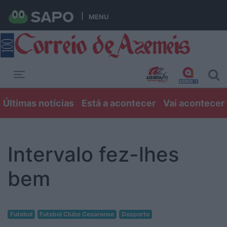
MENU
Toggle navigation
Últimas notícias
Está a acontecer
Vai acontecer
Intervalo fez-lhes
bem
Futebol
Futebol Clube Cesarense
Desporto