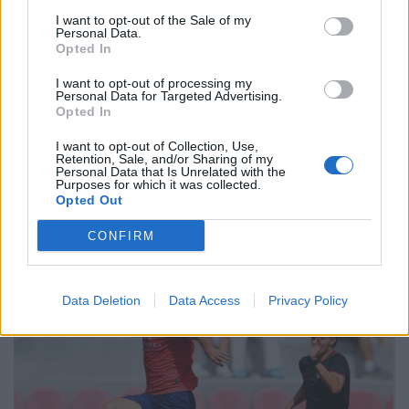
I want to opt-out of the Sale of my
Personal Data.
Opted In
I want to opt-out of processing my
Personal Data for Targeted Advertising.
Opted In
Emoção com o Grupo de Fados da Faculdade de
Engenharia da Universidade do Porto no escadório
I want to opt-out of Collection, Use,
do Santuário
Retention, Sale, and/or Sharing of my
Personal Data that Is Unrelated with the
8/08/2026
Purposes for which it was collected.
Opted Out
CONFIRM
Data Deletion
Data Access
Privacy Policy