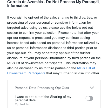
Correio de Azeméis -
Do Not Process My Personal
Information
If you wish to opt-out of the sale, sharing to third parties, or
processing of your personal or sensitive information for
targeted advertising by us, please use the below opt-out
section to confirm your selection. Please note that after your
opt-out request is processed you may continue seeing
interest-based ads based on personal information utilized by
us or personal information disclosed to third parties prior to
Santiago de Riba-Ul > Os Últimos dão nova vida à
your opt-out. You may separately opt-out of the further
antiga casa dos Socorros Mútuos
disclosure of your personal information by third parties on the
8/08/2026
IAB’s list of downstream participants. This information may
also be disclosed by us to third parties on the
IAB’s List of
Downstream Participants
that may further disclose it to other
third parties.
Personal Data Processing Opt Outs
I want to opt-out of the Sharing of my
personal data.
Opted In