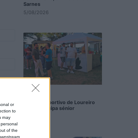
Sarnes
5/08/2026
Clube Desportivo de Loureiro
sonal or
estreia equipa sénior
ection to
5/08/2026
ou may
 personal
out of the
 downstream