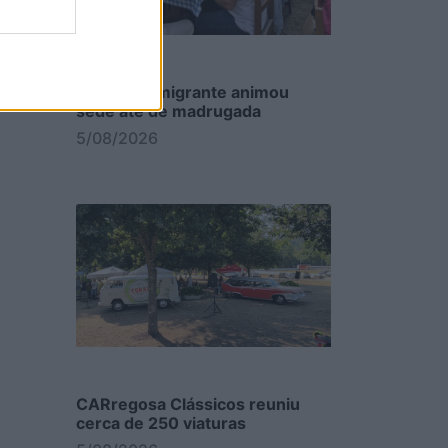
Festa do Emigrante animou
sede até de madrugada
5/08/2026
CARregosa Clássicos reuniu
cerca de 250 viaturas