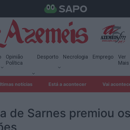
o
Opinião
Desporto
Necrologia
Emprego
Ver
Política
Mais
ltimas notícias
Está a acontecer
Vai acontec
ra de Sarnes premiou o
ões