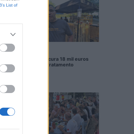
B’s List of
Família procura 18 mil euros
para novo tratamento
5/08/2026