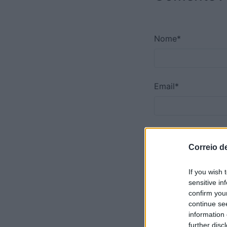
Nome*
Email*
Telemóvel*
Correio d
If you wish 
Comentário*
sensitive in
confirm you
continue se
information 
further disc