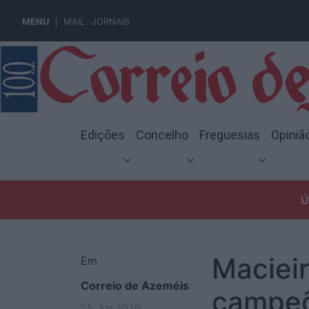
MENU
MAIL
JORNAIS
Edições
Concelho
Freguesias
Opiniã
Ú
Maciei
Em
Correio de Azeméis
campe
25 Jun 2019