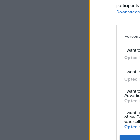
participants
Downstream 
Persona
I want t
Opted 
Comentar
I want t
Opted 
I want 
Advertis
Opted 
I want t
of my P
was col
Opted 