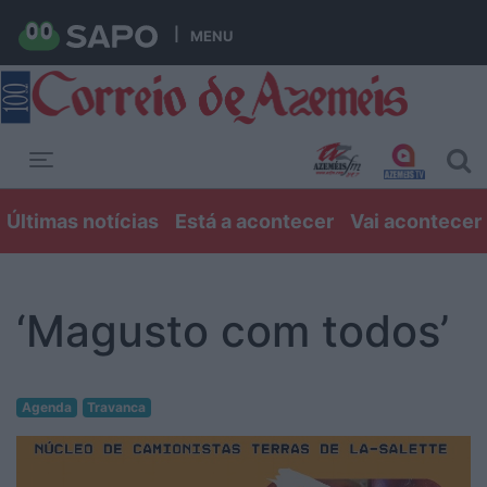
MENU
Toggle navigation
Últimas notícias
Está a acontecer
Vai acontecer
‘Magusto com todos’
Agenda
Travanca