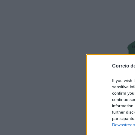
Correio d
If you wish 
sensitive in
confirm you
continue se
information 
further disc
participants
Downstream 