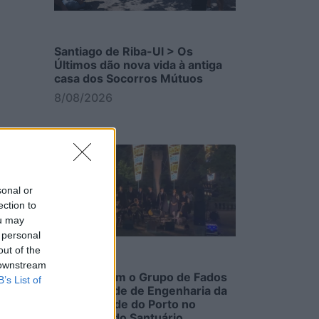
Santiago de Riba-Ul > Os
Últimos dão nova vida à antiga
casa dos Socorros Mútuos
8/08/2026
sonal or
ection to
ou may
 personal
out of the
 downstream
Emoção com o Grupo de Fados
B’s List of
da Faculdade de Engenharia da
Universidade do Porto no
escadório do Santuário