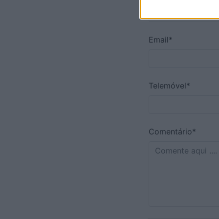
Email*
Telemóvel*
Comentário*