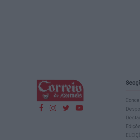
Secç
Conce
Despo
Desta
Ediçõ
ELEIÇ