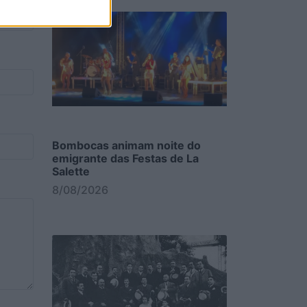
Bombocas animam noite do
emigrante das Festas de La
Salette
8/08/2026