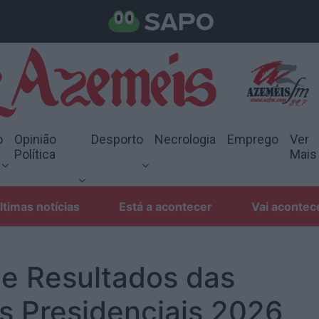
o
Opinião
Desporto
Necrologia
Emprego
Ver
Política
Mais
ltimas notícias
Está a acontecer
Vai acontec
e Resultados das
s Presidenciais 2026