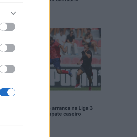
8/08/2026
Oliveirense arranca na Liga 3
com um empate caseiro
8/08/2026