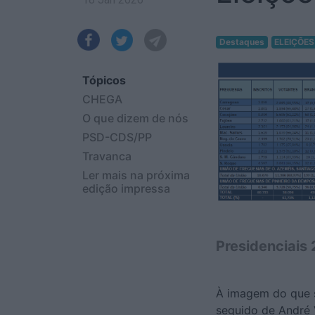
Destaques
ELEIÇÕES
Tópicos
CHEGA
O que dizem de nós
PSD-CDS/PP
Travanca
Ler mais na próxima
edição impressa
Presidenciais
À imagem do que se
seguido de André 