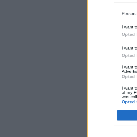
Persona
I want t
Opted 
I want t
Opted 
I want 
Advertis
Opted 
I want t
of my P
was col
Opted 
Comente A
Nome*