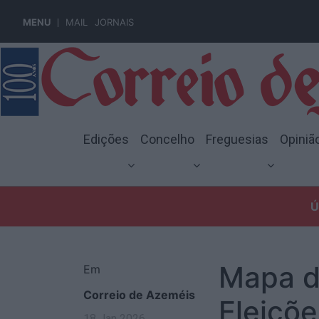
MENU
MAIL
JORNAIS
Edições
Concelho
Freguesias
Opiniã
Ú
Mapa d
Em
Correio de Azeméis
Eleiçõe
18 Jan 2026