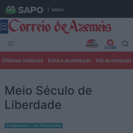
MENU
Toggle navigation
Últimas notícias
Está a acontecer
Vai acontecer
Meio Século de
Liberdade
Urb@nidades - Rui Nelson Dinis