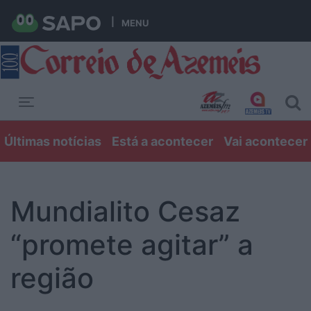
MENU
Toggle navigation
Últimas notícias
Está a acontecer
Vai acontecer
Mundialito Cesaz
“promete agitar” a
região