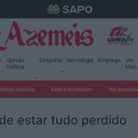
o
Opinião
Desporto
Necrologia
Emprego
Ver
Política
Mais
ltimas notícias
Está a acontecer
Vai acontec
de estar tudo perdido