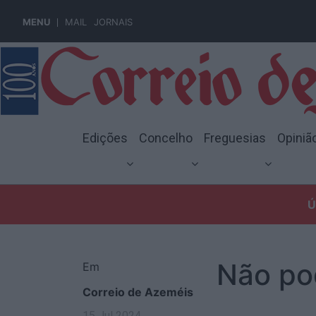
MENU
MAIL
JORNAIS
Edições
Concelho
Freguesias
Opiniã
Ú
Não po
Em
Correio de Azeméis
15 Jul 2024