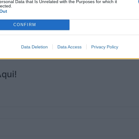
ersonal Data that Is Unrelated with the Purposes for which it
* Representante Partido Comunista Por
lected.
Out
CONFIRM
Data Deletion
Data Access
Privacy Policy
qui!