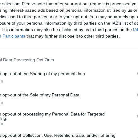
o desbarato e ao sabor do tempo.
r selection. Please note that after your opt-out request is processed y
exemplos que demonstram os prejuízos para habitantes, qu
eing interest-based ads based on personal information utilized by us or
disclosed to third parties prior to your opt-out. You may separately opt-
m o estado do polidesportivo de Santiago de Riba Ul. De f
losure of your personal information by third parties on the IAB’s list of
ção antes das Uniões, mas agora está a apodrecer. Se não
. This information may also be disclosed by us to third parties on the
IA
desunião), o polidesportivo já estaria pronto e a dar à
Participants
that may further disclose it to other third parties.
almente aos mais jovens, outras atividades que, nesta altu
volução dos tempos com alteração de políticas que trará a
 existem. Como é esquisito ver a degradação dos tijolos, 
l Data Processing Opt Outs
to! O tempo não perdoa, por isso vai danificando aquilo q
mpenho a outros autarcas e ao povo.
o opt-out of the Sharing of my personal data.
o os tais senhores fizeram as uniões de freguesias, não
In
abitantes se estavam de acordo nem se queriam esta ou a
as freguesias, que nunca deveriam ter sido agregadas (a n
o opt-out of the Sale of my Personal Data.
ssa do povo), será preciso os habitantes lutarem
In
ra verem atendidas as suas reivindicações, contando se
P, já demonstrado nas localidades e na Assembleia da
to opt-out of processing my Personal Data for Targeted
ing.
In
o opt-out of Collection, Use, Retention, Sale, and/or Sharing