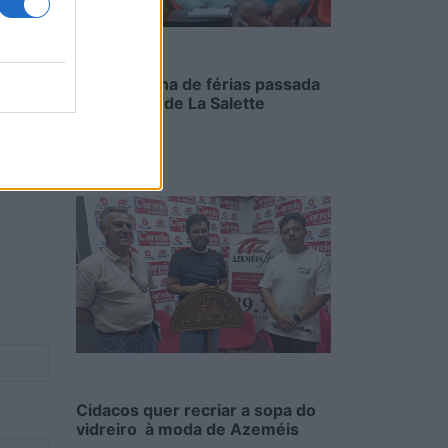
tuguês
Uma semana de férias passada
na cozinha de La Salette
6/08/2026
Cidacos quer recriar a sopa do
vidreiro à moda de Azeméis