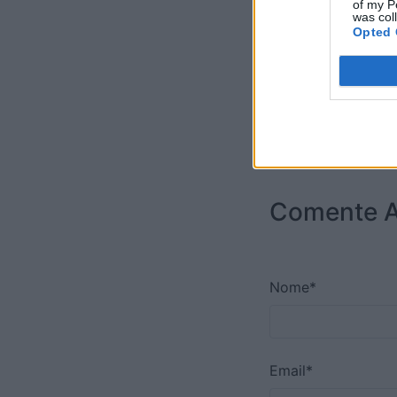
of my P
was col
Opted 
Comente A
Nome*
Email*