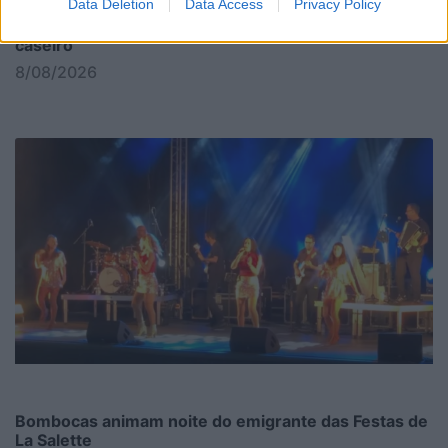
Data Deletion
Data Access
Privacy Policy
Oliveirense arranca na Liga 3 com um empate
caseiro
8/08/2026
Bombocas animam noite do emigrante das Festas de
La Salette