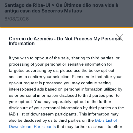
Santiago de Riba-Ul > Os Últimos dão nova vida à
antiga casa dos Socorros Mútuos
8/08/2026
Correio de Azeméis -
Do Not Process My Personal
Information
If you wish to opt-out of the sale, sharing to third parties, or
processing of your personal or sensitive information for
targeted advertising by us, please use the below opt-out
section to confirm your selection. Please note that after your
opt-out request is processed you may continue seeing
interest-based ads based on personal information utilized by
us or personal information disclosed to third parties prior to
your opt-out. You may separately opt-out of the further
disclosure of your personal information by third parties on the
IAB’s list of downstream participants. This information may
Emoção com o Grupo de Fados da Faculdade de
also be disclosed by us to third parties on the
IAB’s List of
Engenharia da Universidade do Porto no escadório
Downstream Participants
that may further disclose it to other
do Santuário
third parties.