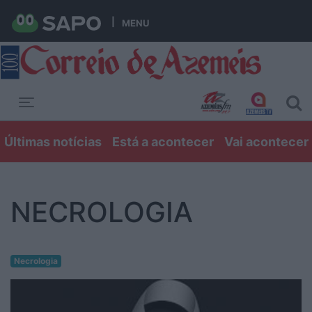
MENU
Toggle navigation
Últimas notícias
Está a acontecer
Vai acontecer
NECROLOGIA
Necrologia