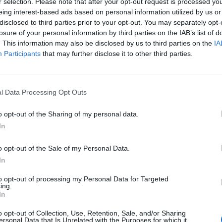
r selection. Please note that after your opt-out request is processed y
a de muitos anos de trabalho, normalmente sempre na me
eing interest-based ads based on personal information utilized by us or
disclosed to third parties prior to your opt-out. You may separately opt-
irados para o desemprego pelo encerramento, voluntário ou
losure of your personal information by third parties on the IAB’s list of
unidades onde trabalharam e que, nem conseguem arranjar
. This information may also be disclosed by us to third parties on the
IA
 têm muita idade, nem conseguem ir para a reforma porq
Participants
that may further disclose it to other third parties.
 não cumprem os requisitos para o efeito.
rtugal, no número total de desempregados, aqueles que e
os 50 aos 64 anos representam quase 25% do total dos
l Data Processing Opt Outs
desemprego nesta faixa etária é predominantemente de l
 atinge pessoas que estão desempregadas há mais de um a
o opt-out of the Sharing of my personal data.
etada pelo desemprego vem de setores tradicionais de ati
In
rcial; hoje, uns em rutura e outros em necessária reestrutu
rio e o calçado, com forte presença na região Norte, incluin
o opt-out of the Sale of my Personal Data.
 nosso concelho. Alguns destes sectores de atividade não
In
tir com a concorrência vinda de países como o Banglade
ame e a Índia que, neste momento, lideram a indústria de
to opt-out of processing my Personal Data for Targeted
ing.
êxtil, devido à enorme oferta de mão de obra barata e de 
In
l mais ou menos anarca onde, paradoxalmente, é o mais for
ras.
o opt-out of Collection, Use, Retention, Sale, and/or Sharing
ersonal Data that Is Unrelated with the Purposes for which it