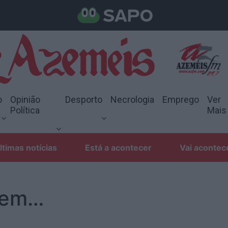
o
Opinião
Desporto
Necrologia
Emprego
Ver
Política
Mais
ltimas notícias
Está a acontecer
Vai acontec
nem…