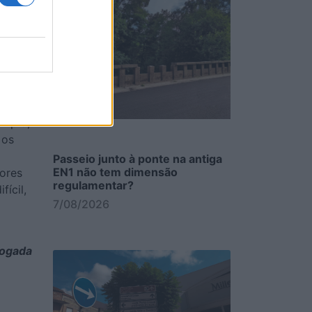
cas
aiu,
ábitos
o
ojas
emplo,
 os
Passeio junto à ponte na antiga
EN1 não tem dimensão
ores
regulamentar?
ícil,
7/08/2026
ogada