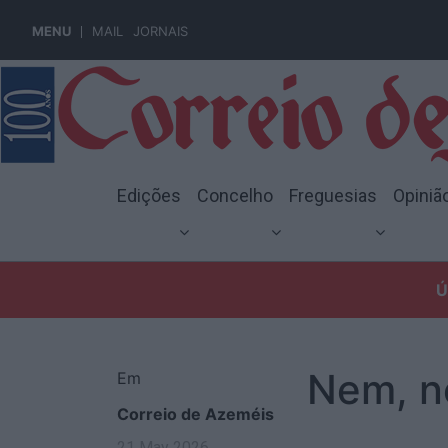
MENU
MAIL
JORNAIS
Edições
Concelho
Freguesias
Opiniã
Ú
Nem, 
Em
Correio de Azeméis
21 May 2026