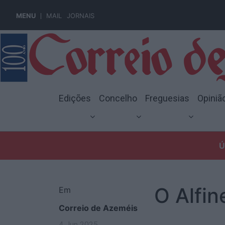
MENU
MAIL
JORNAIS
Edições
Concelho
Freguesias
Opiniã
Ú
O Alfin
Em
Correio de Azeméis
4 Jun 2025