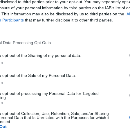
disclosed to third parties prior to your opt-out. You may separately opt-
inete, consistente como o são os instrumentos de metal,
losure of your personal information by third parties on the IAB’s list of
peta, mas pode unir, uma ferramenta da fina costura e que
. This information may also be disclosed by us to third parties on the
IA
ora.
Participants
that may further disclose it to other third parties.
rfil de Facebook oliveirense que usa a sátira elegante e tão
numa prosa bem-humorada, pôr a nu os vícios ou defeitos 
ssoa ou instituição. Leio sempre que posso. Até ao mome
l Data Processing Opt Outs
 que nem todos os oliveirenses têm, demonstra algum em
o opt-out of the Sharing of my personal data.
a, dá ideia de que a recolha de informação e a procura de 
In
Até parece que se Maomé não vai à montanha, vai a montanh
o opt-out of the Sale of my Personal Data.
las, atento o seu conteúdo fétido, sendo difícil de aceita
In
arriscar o pelo à condição de arguido(s) era algo a evitar
to opt-out of processing my Personal Data for Targeted
, próprio da fina costura é difícil perceber que haja
ing.
ser incógnito.
In
cia já completou 51 anos em Portugal. Os velhos sótãos tê
o opt-out of Collection, Use, Retention, Sale, and/or Sharing
dades que não a de albergues conspirativos, tal como muito
ersonal Data that Is Unrelated with the Purposes for which it
lected.
Out