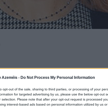
a
oxima um ato eleitoral aumenta a animação nas redes soci
 autárquicas, mais ainda. Os eleitores conhecem os eleitos 
e Azeméis -
Do Not Process My Personal Information
ercício à opinião democrática assume contornos diferentes
com qualquer outro ato eleitoral.
to opt-out of the sale, sharing to third parties, or processing of your per
formation for targeted advertising by us, please use the below opt-out s
do hábito esta “animação”. Tempos houve em que a “opiniã
r selection. Please note that after your opt-out request is processed y
lto de uma velha cavalgadura mal-educada e trauliteira co
eing interest-based ads based on personal information utilized by us or
s bestas desse calibre.