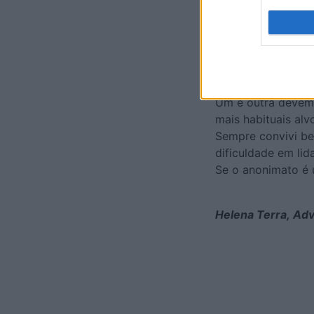
Além do Alfinete 
visão da realidade
da história não se 
Nos últimos tempo
sabedoria espertez
Prazeres, cujo no
Um e outra devem 
mais habituais alv
Sempre convivi be
dificuldade em li
Se o anonimato é u
Helena Terra, Ad