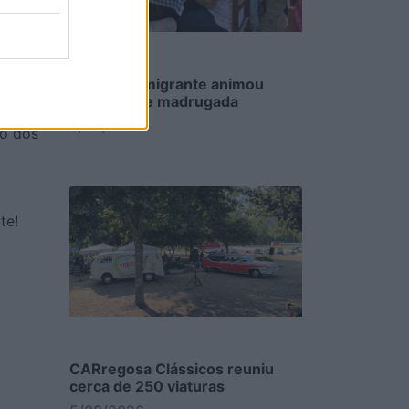
ábica
rumo
a
Festa do Emigrante animou
sede até de madrugada
…
5/08/2026
ão dos
te!
CARregosa Clássicos reuniu
cerca de 250 viaturas