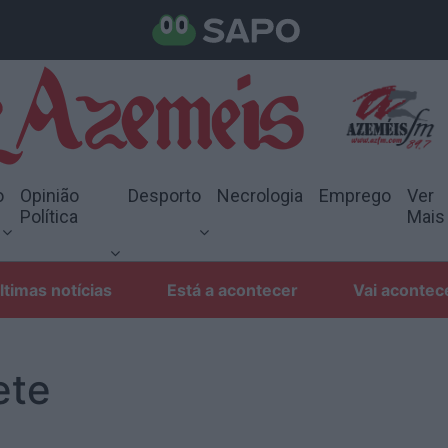
o
Opinião
Desporto
Necrologia
Emprego
Ver
Política
Mais
ltimas notícias
Está a acontecer
Vai acontec
ete