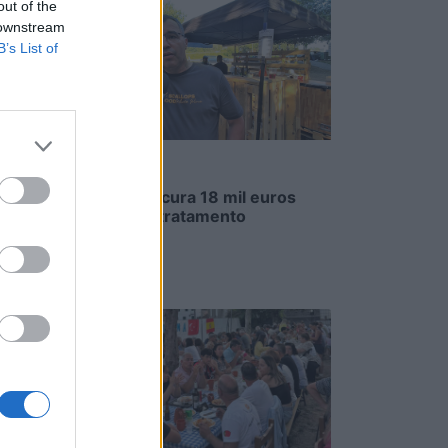
out of the
 downstream
 o
B’s List of
de
nto
penho
Família procura 18 mil euros
fontes
para novo tratamento
a a
5/08/2026
r, era
. Mas
m
s os